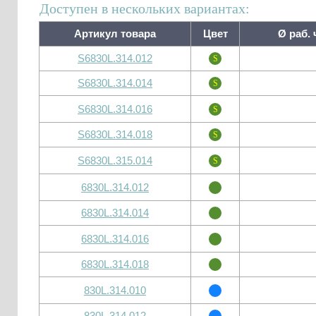
Доступен в нескольких вариантах:
Артикул товара
Цвет
Ø раб. 
S6830L.314.012
S6830L.314.014
S6830L.314.016
S6830L.314.018
S6830L.315.014
6830L.314.012
6830L.314.014
6830L.314.016
6830L.314.018
830L.314.010
830L.314.012