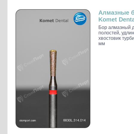
Слепочные массы Kettenbach
Наконечники и переходники KaVo
Алмазные 
Komet Denta
Бор алмазный 
полостей, удли
хвостовик турби
мм