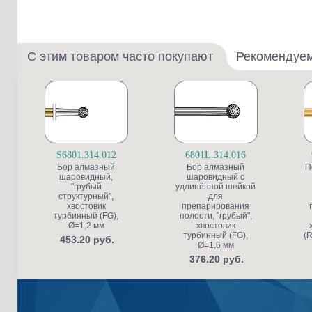
С этим товаром часто покупают
Рекомендуе
S6801.314.012
6801L.314.016
Бор алмазный
Бор алмазный
П
шаровидный,
шаровидный с
"грубый
удлинённой шейкой
структурный",
для
хвостовик
препарирования
турбинный (FG),
полости, "грубый",
Ø=1,2 мм
хвостовик
турбинный (FG),
(R
453.20 руб.
Ø=1,6 мм
376.20 руб.