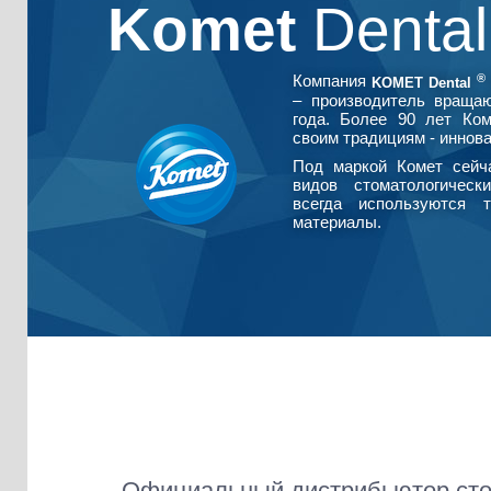
Komet
Denta
®
Компания
KOMET Dental
– производитель враща
года. Более 90 лет Ко
своим традициям - иннова
Под маркой Комет сейч
видов стоматологическ
всегда используются т
материалы.
Официальный дистрибьютор сто