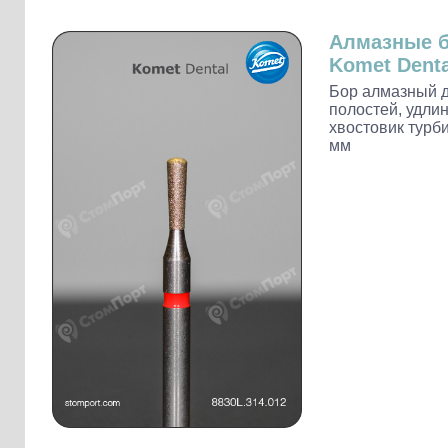
Слепочные массы Kettenbach
Наконечники и переходники KaVo
Алмазные 
Komet Denta
Бор алмазный 
полостей, удли
хвостовик турби
мм