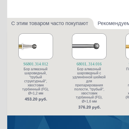
С этим товаром часто покупают
Рекомендуе
S6801.314.012
6801L.314.016
Бор алмазный
Бор алмазный
П
шаровидный,
шаровидный с
"грубый
удлинённой шейкой
структурный",
для
хвостовик
препарирования
турбинный (FG),
полости, "грубый",
Ø=1,2 мм
хвостовик
турбинный (FG),
(R
453.20 руб.
Ø=1,6 мм
376.20 руб.