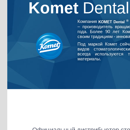
Komet
Denta
®
Компания
KOMET Dental
– производитель враща
года. Более 90 лет Ко
своим традициям - иннова
Под маркой Комет сейч
видов стоматологическ
всегда используются т
материалы.
Официальный дистрибьютор сто