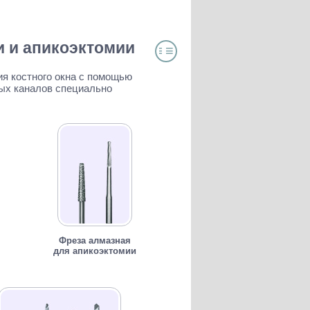
и и апикоэктомии
≡
≡
ОГЛАВЛЕНИЕ
ия костного окна с помощью
вых каналов специально
Фреза алмазная
для апикоэктомии