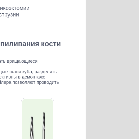
пикоэктомии
струзии
спиливания кости
вать вращающиеся
дые ткани зуба, разделять
ективны в демонтаже
йлера позволяют проводить