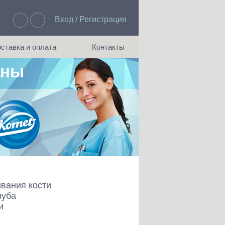
Вход / Регистрация
Избранное: 0
ставка и оплата
Контакты
аны
ия доставки и оплаты
Как с нами связаться
вания кости
зуба
и