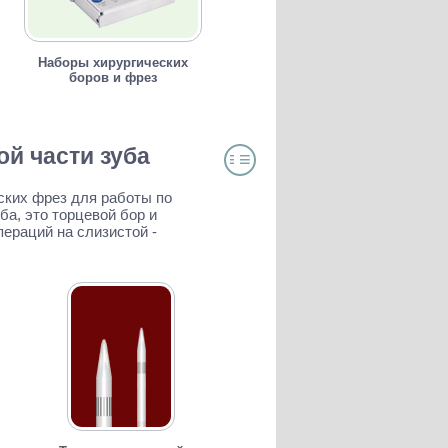
Наборы хирургических
боров и фрез
й части зуба
≡
≡
ОГЛАВЛЕНИЕ
ских фрез для работы по
ба, это торцевой бор и
ераций на слизистой -