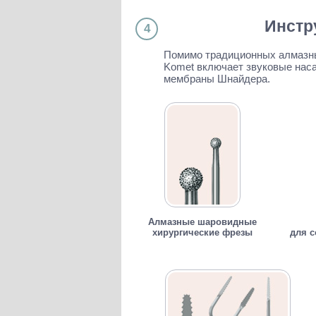
Инстр
4
Помимо традиционных алмазны
Komet включает звуковые наса
мембраны Шнайдера.
Алмазные шаровидные
хирургические фрезы
для с