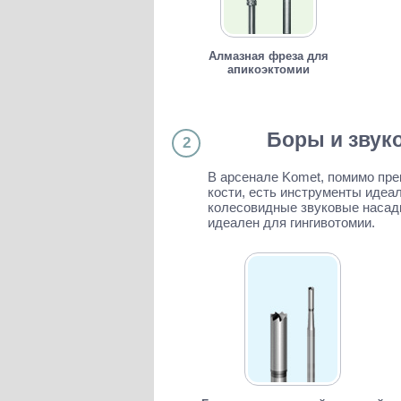
Алмазная фреза для
апикоэктомии
Боры и звук
2
В арсенале Komet, помимо пр
кости, есть инструменты идеа
колесовидные звуковые насадк
идеален для гингивотомии.