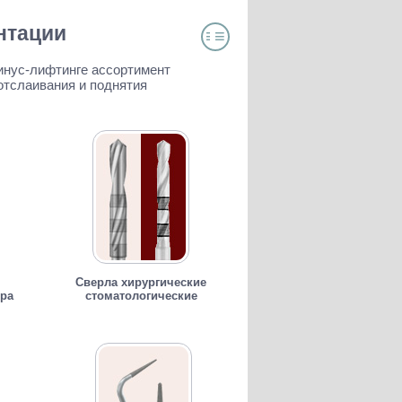
нтации
≡
≡
ОГЛАВЛЕНИЕ
инус-лифтинге ассортимент
отслаивания и поднятия
Сверла хирургические
ра
стоматологические