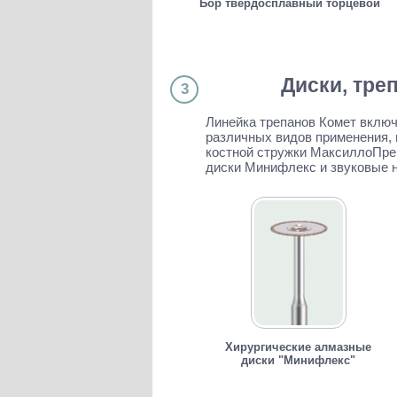
Бор твердосплавный торцевой
Диски, тре
3
Линейка трепанов Комет включ
различных видов применения, 
костной стружки МаксиллоПреп
диски Минифлекс и звуковые н
Хирургические алмазные
диски "Минифлекс"