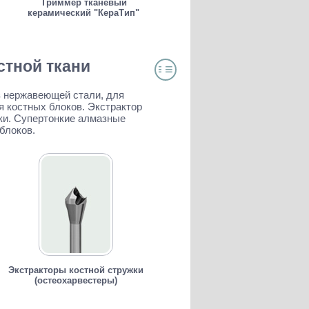
Триммер тканевый
керамический "КераТип"
стной ткани
≡
≡
ОГЛАВЛЕНИЕ
з нержавеющей стали, для
я костных блоков. Экстрактор
жки. Супертонкие алмазные
блоков.
Экстракторы костной стружки
(остеохарвестеры)