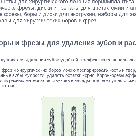
 щётки для хирургического лечения периимплантита
ическе фрезы, диски и трепаны для цистэктомии и а
е фрезы, боры и диски для экструзии, наборы для эк
уары для хирургических боров и фрез
оры и фрезы для удаления зубов и ра
случаях для удаления зубов удобней и эффективнее использо
фрез и хирургических боров можно препарировать кость и твёр
нные зубы мудрости, удалять остатки корня. Коронкорезы эфф
й из разных материалов. Звуковые насадки для воздушного ске
тностью.