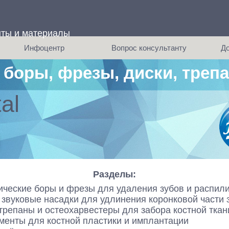
нты и материалы
равила сервиса
Инфоцентр
Вопрос консультанту
До
задаваемые вопросы
 боры, фрезы, диски, треп
ным ценам
чающие видео от Komet Dental
Вызвать мед представителя
Услов
иры
ые статьи по инструментам Komet
Заказать обратный звонок
al
ры
псы
Разделы:
ические боры и фрезы для удаления зубов и распили
 звуковые насадки для удлинения коронковой части 
 трепаны и остеохарвестеры для забора костной ткан
менты для костной пластики и имплантации