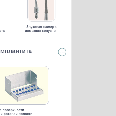
Звуковая насадка
ата
алмазная конусная
имплантита
≡
≡
ОГЛАВЛЕНИЕ
я поверхности
ри ротовой полости