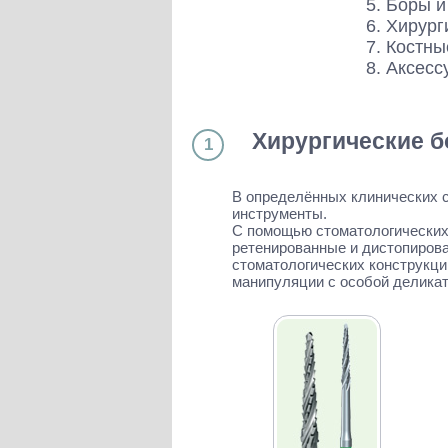
Боры и
Слепочные массы Kettenbach
Хирург
Наконечники и переходники KaVo
Костны
Аксесс
Хирургические б
1
В определённых клинических 
инструменты.
С помощью стоматологических 
ретенированные и дистопирова
стоматологических конструкци
манипуляции с особой делика