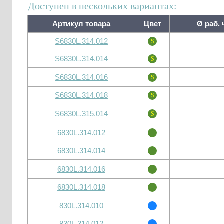
Доступен в нескольких вариантах:
Артикул товара
Цвет
Ø раб. 
S6830L.314.012
S6830L.314.014
S6830L.314.016
S6830L.314.018
S6830L.315.014
6830L.314.012
6830L.314.014
6830L.314.016
6830L.314.018
830L.314.010
830L.314.012