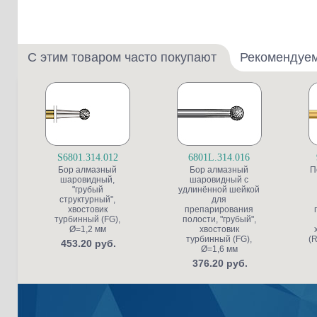
С этим товаром часто покупают
Рекомендуе
S6801.314.012
6801L.314.016
Бор алмазный
Бор алмазный
П
шаровидный,
шаровидный с
"грубый
удлинённой шейкой
структурный",
для
хвостовик
препарирования
турбинный (FG),
полости, "грубый",
Ø=1,2 мм
хвостовик
турбинный (FG),
(R
453.20 руб.
Ø=1,6 мм
376.20 руб.