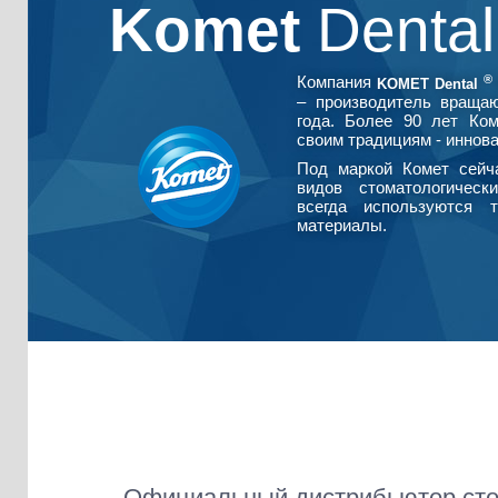
Komet
Denta
®
Компания
KOMET Dental
– производитель враща
года. Более 90 лет Ко
своим традициям - иннова
Под маркой Комет сейч
видов стоматологическ
всегда используются т
материалы.
Официальный дистрибьютор сто