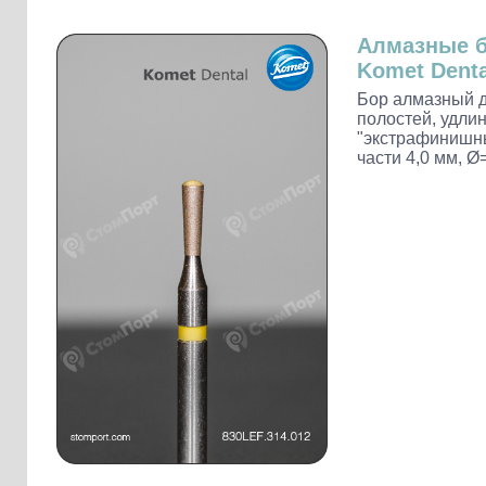
Слепочные массы Kettenbach
Наконечники и переходники KaVo
Алмазные 
Komet Denta
Бор алмазный 
полостей, удли
"экстрафинишны
части 4,0 мм, Ø