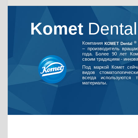
Komet
Denta
®
Компания
KOMET Dental
– производитель враща
года. Более 90 лет Ко
своим традициям - иннова
Под маркой Комет сейч
видов стоматологическ
всегда используются т
материалы.