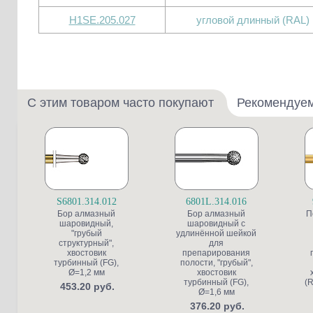
H1SE.205.027
угловой длинный (RAL)
С этим товаром часто покупают
Рекомендуе
S6801.314.012
6801L.314.016
Бор алмазный
Бор алмазный
П
шаровидный,
шаровидный с
"грубый
удлинённой шейкой
структурный",
для
хвостовик
препарирования
турбинный (FG),
полости, "грубый",
Ø=1,2 мм
хвостовик
турбинный (FG),
(R
453.20 руб.
Ø=1,6 мм
376.20 руб.