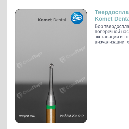
Слепочные массы Kettenbach
Наконечники и переходники KaVo
Твердоспл
Komet Denta
Бор твердоспл
поперечной нас
экскавации и т
визуализации, х