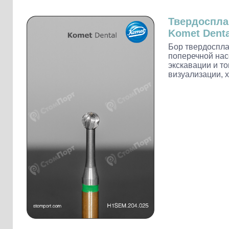
Слепочные массы Kettenbach
Наконечники и переходники KaVo
Твердоспл
Komet Denta
Бор твердоспл
поперечной нас
экскавации и т
визуализации, х