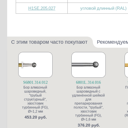
H1SE.205.027
угловой длинный (RAL)
С этим товаром часто покупают
Рекомендуе
S6801.314.012
6801L.314.016
Бор алмазный
Бор алмазный
П
шаровидный,
шаровидный с
"грубый
удлинённой шейкой
структурный",
для
хвостовик
препарирования
турбинный (FG),
полости, "грубый",
Ø=1,2 мм
хвостовик
турбинный (FG),
(R
453.20 руб.
Ø=1,6 мм
376.20 руб.