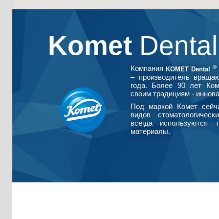
Komet
Denta
®
Компания
KOMET Dental
– производитель враща
года. Более 90 лет Ко
своим традициям - иннова
Под маркой Комет сейч
видов стоматологическ
всегда используются т
материалы.