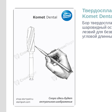
Слепочные массы Kettenbach
Наконечники и переходники KaVo
Твердоспл
Komet Denta
Бор твердоспла
шаровидный осо
лезвий для без
угловой длинны