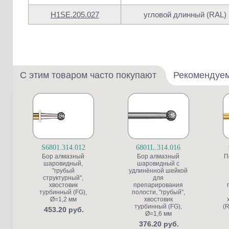
H1SE.205.027
угловой длинный (RAL)
С этим товаром часто покупают
Рекомендуе
S6801.314.012
6801L.314.016
Бор алмазный
Бор алмазный
П
шаровидный,
шаровидный с
"грубый
удлинённой шейкой
структурный",
для
хвостовик
препарирования
турбинный (FG),
полости, "грубый",
Ø=1,2 мм
хвостовик
турбинный (FG),
(R
453.20 руб.
Ø=1,6 мм
376.20 руб.