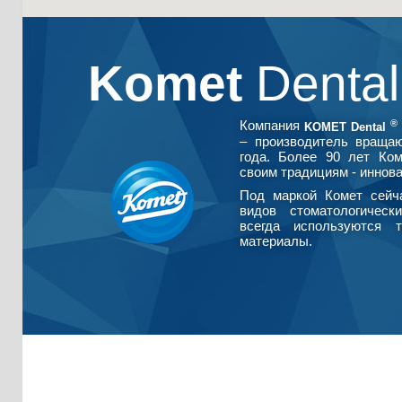
Komet
Denta
®
Компания
KOMET Dental
– производитель враща
года. Более 90 лет Ко
своим традициям - иннова
Под маркой Комет сейч
видов стоматологическ
всегда используются т
материалы.