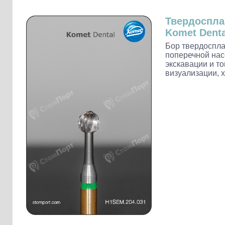
Слепочные массы Kettenbach
Наконечники и переходники KaVo
Твердоспл
Komet Denta
Бор твердоспл
поперечной нас
экскавации и т
визуализации, х