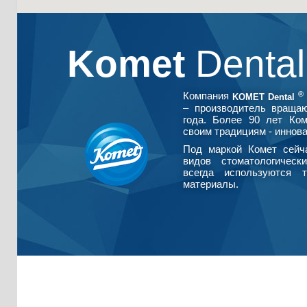
Komet
Denta
®
Компания
KOMET Dental
– производитель враща
года. Более 90 лет Ко
своим традициям - иннова
Под маркой Комет сейч
видов стоматологическ
всегда используются т
материалы.