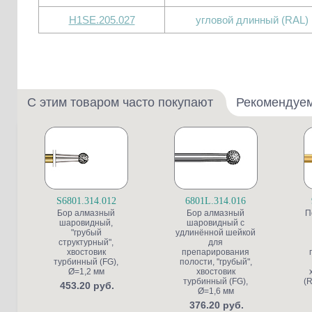
H1SE.205.027
угловой длинный (RAL)
С этим товаром часто покупают
Рекомендуе
S6801.314.012
6801L.314.016
Бор алмазный
Бор алмазный
П
шаровидный,
шаровидный с
"грубый
удлинённой шейкой
структурный",
для
хвостовик
препарирования
турбинный (FG),
полости, "грубый",
Ø=1,2 мм
хвостовик
турбинный (FG),
(R
453.20 руб.
Ø=1,6 мм
376.20 руб.