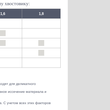
му хвостовику:
1,6
1,8
одят для деликатного
ивное иссечение материала и
. С учетом всех этих факторов