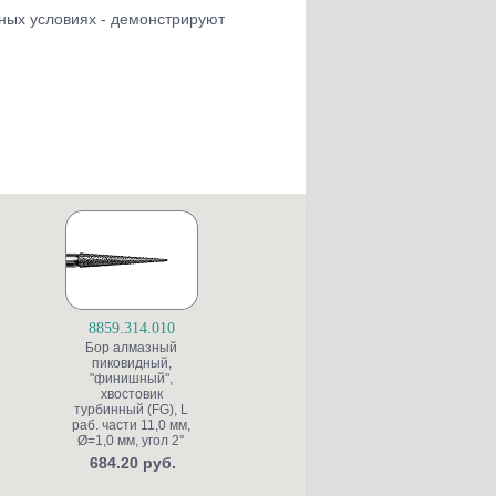
ных условиях - демонстрируют
8859.314.010
S6845KR.314.025
Бор алмазный
Бор алмазный для
пиковидный,
препарирования
"финишный",
полости, конусный
ж
хвостовик
со скругленной
турбинный (FG), L
кромкой, "грубый
раб. части 11,0 мм,
структурный",
к
Ø=1,0 мм, угол 2°
хвостовик
турбинный (FG), L
684.20 руб.
раб. части 4,0 мм,
т
Ø=2,5 мм, угол 5°
р