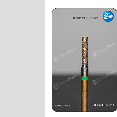
Слепочные массы Kettenbach
Наконечники и переходники KaVo