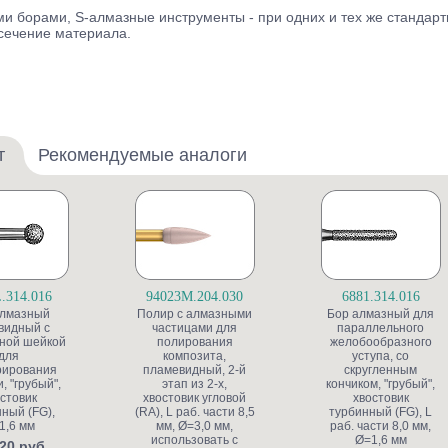
 борами, S-алмазные инструменты - при одних и тех же стандарт
сечение материала.
т
Рекомендуемые аналоги
.314.016
94023M.204.030
6881.314.016
алмазный
Полир с алмазными
Бор алмазный для
видный с
частицами для
параллельного
ной шейкой
полирования
желобообразного
для
композита,
уступа, со
рирования
пламевидный, 2-й
скругленным
, "грубый",
этап из 2-х,
кончиком, "грубый",
стовик
хвостовик угловой
хвостовик
ный (FG),
(RA), L раб. части 8,5
турбинный (FG), L
1,6 мм
мм, Ø=3,0 мм,
раб. части 8,0 мм,
использовать с
Ø=1,6 мм
20 руб.