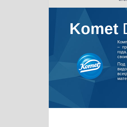
Komet
Ком
– пр
года
свои
Под 
видо
всег
мате