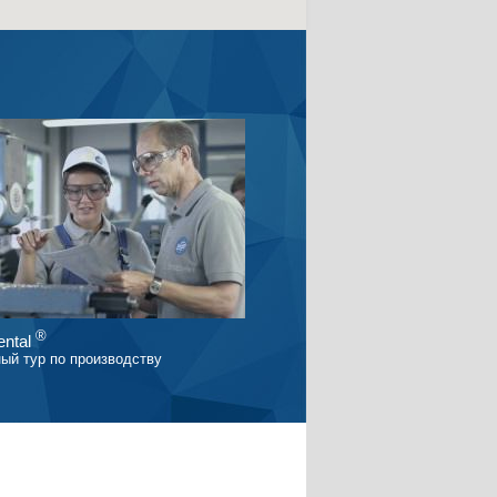
Ø
453.20 руб.
®
ntal
ый тур по производству