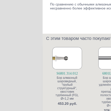
По сравнению с обычными алмазными
несравненно более эффективное ис
С этим товаром часто покупаю
S6801.314.012
6801L
Бор алмазный
Бор 
шаровидный,
шаро
"грубый
удлинён
структурный",
хвостовик
препа
турбинный (FG),
полости
Ø=1,2 мм
хво
турбин
453.20 руб.
Ø=
376.