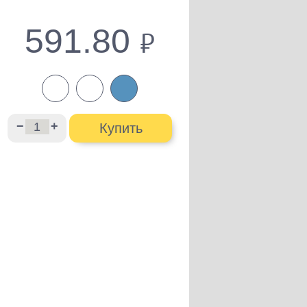
591.80
руб.
−
+
Купить