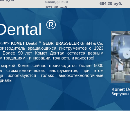
охлаждением
684.20 руб.
972.40 руб.
®
Dental
®
пания
KOMET Dental
GEBR. BRASSELER GmbH & Co.
оизводитель вращающихся инструментов с 1923
. Более 90 лет Комет Дентал остается верным
м традициям - инновации, точность и качество!
маркой Комет сейчас производится более 5000
в стоматологических инструментов, при этом
да используются только высокотехнологичные
риалы.
Komet
De
Виртуальн