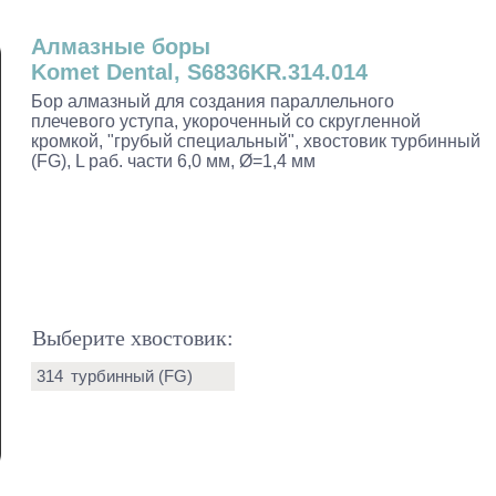
Алмазные боры
Komet Dental, S6836KR.314.014
Бор алмазный для создания параллельного
плечевого уступа, укороченный со скругленной
кромкой, "грубый специальный", хвостовик турбинный
(FG), L раб. части 6,0 мм, Ø=1,4 мм
Выберите хвостовик:
314
турбинный (FG)