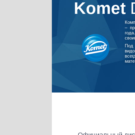
Komet
Ком
– пр
года
свои
Под 
видо
всег
мате
Официальный дист