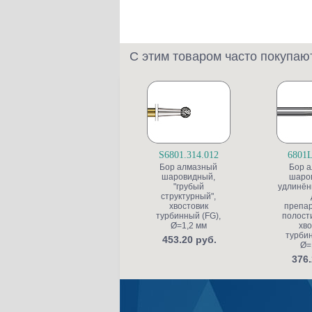
С этим товаром часто покупаю
S6801.314.012
6801L
Бор алмазный
Бор 
шаровидный,
шаро
"грубый
удлинён
структурный",
хвостовик
препа
турбинный (FG),
полости
Ø=1,2 мм
хво
турбин
453.20 руб.
Ø=
376.