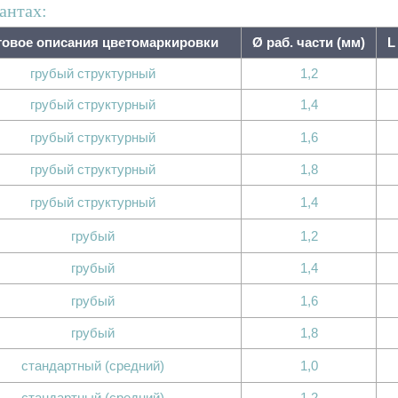
антах:
товое описания цветомаркировки
Ø раб. части (мм)
L
грубый структурный
1,2
грубый структурный
1,4
грубый структурный
1,6
грубый структурный
1,8
грубый структурный
1,4
грубый
1,2
грубый
1,4
грубый
1,6
грубый
1,8
стандартный (средний)
1,0
стандартный (средний)
1,2