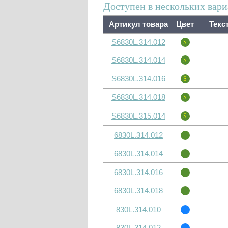
Доступен в нескольких вари
Артикул товара
Цвет
Текс
S6830L.314.012
S6830L.314.014
S6830L.314.016
S6830L.314.018
S6830L.315.014
6830L.314.012
6830L.314.014
6830L.314.016
6830L.314.018
830L.314.010
830L.314.012