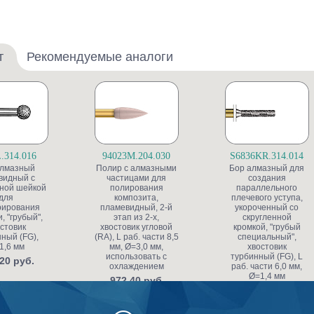
т
Рекомендуемые аналоги
.314.016
94023M.204.030
S6836KR.314.014
алмазный
Полир с алмазными
Бор алмазный для
видный с
частицами для
создания
ной шейкой
полирования
параллельного
для
композита,
плечевого уступа,
рирования
пламевидный, 2-й
укороченный со
, "грубый",
этап из 2-х,
скругленной
стовик
хвостовик угловой
кромкой, "грубый
ный (FG),
(RA), L раб. части 8,5
специальный",
1,6 мм
мм, Ø=3,0 мм,
хвостовик
использовать с
турбинный (FG), L
20 руб.
охлаждением
раб. части 6,0 мм,
Ø=1,4 мм
972.40 руб.
591.80 руб.