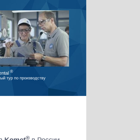
®
ntal
ый тур по производству
®
ов
Komet
в России