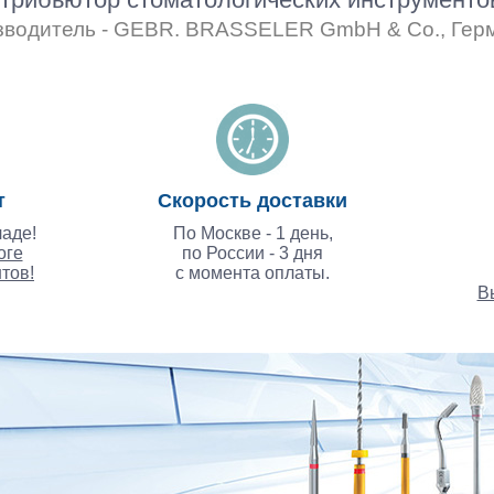
зводитель - GEBR. BRASSELER GmbH & Co., Гер
т
Скорость доставки
аде!
По Москве - 1 день,
оге
по России - 3 дня
тов!
с момента оплаты.
В