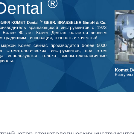
®
Dental
®
пания
KOMET Dental
GEBR. BRASSELER GmbH & Co.
оизводитель вращающихся инструментов с 1923
. Более 90 лет Комет Дентал остается верным
м традициям - инновации, точность и качество!
маркой Комет сейчас производится более 5000
в стоматологических инструментов, при этом
да используются только высокотехнологичные
риалы.
Komet
De
Виртуальн
рибьютор стоматологических инструмент