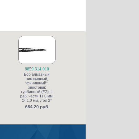
8859.314.010
S6845KR.314.025
Бор алмазный
Бор алмазный для
пиковидный,
препарирования
"финишный",
полости, конусный
(
хвостовик
со скругленной
турбинный (FG), L
кромкой, "грубый
раб. части 11,0 мм,
структурный",
ис
Ø=1,0 мм, угол 2°
хвостовик
турбинный (FG), L
т
684.20 руб.
раб. части 4,0 мм,
р
Ø=2,5 мм, угол 5°
453.20 руб.