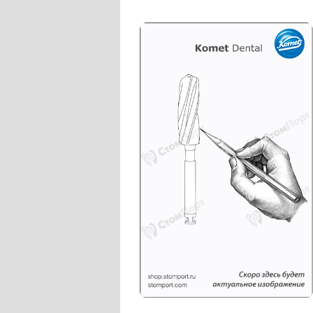
Слепочные массы Kettenbach
Наконечники и переходники KaVo