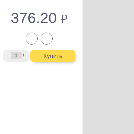
376.20
руб.
−
+
Купить