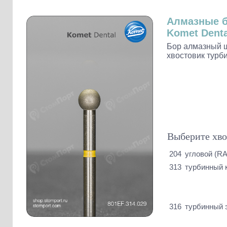
Слепочные массы Kettenbach
Наконечники и переходники KaVo
Алмазные 
Komet Denta
Бор алмазный 
хвостовик турб
Выберите хво
204
угловой (RA
313
турбинный 
316
турбинный 