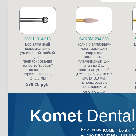
6801L.314.016
94023M.204.030
Бор алмазный
Полир с алмазными
шаровидный с
частицами для
удлинённой шейкой
полирования
для
композита,
препарирования
пламевидный, 2-й
полости, "грубый",
этап из 2-х,
хвостовик
хвостовик угловой
турбинный (FG),
(RA), L раб. части 8,5
Ø=1,6 мм
мм, Ø=3,0 мм,
использовать с
376.20 руб.
охлаждением
972.40 руб.
Komet
Denta
®
Компания
KOMET Dental
– производитель враща