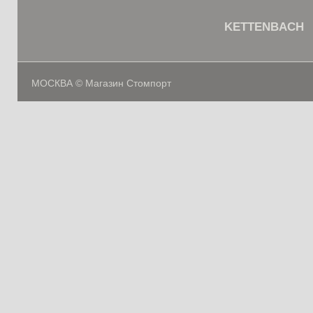
KETTENBACH
МОСКВА © Магазин Стомпорт