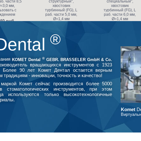
аб. части 8,5
структурный",
специальный",
=3,0 мм,
хвостовик
хвостовик
ьзовать с
турбинный (FG), L
турбинный (FG), L
ждением
раб. части 5,0 мм,
раб. части 6,0 мм,
Ø=1,4 мм
Ø=1,4 мм
40 руб.
453.20 руб.
591.80 руб.
®
Dental
®
пания
KOMET Dental
GEBR. BRASSELER GmbH & Co.
оизводитель вращающихся инструментов с 1923
. Более 90 лет Комет Дентал остается верным
м традициям - инновации, точность и качество!
маркой Комет сейчас производится более 5000
в стоматологических инструментов, при этом
да используются только высокотехнологичные
риалы.
Komet
De
Виртуальн