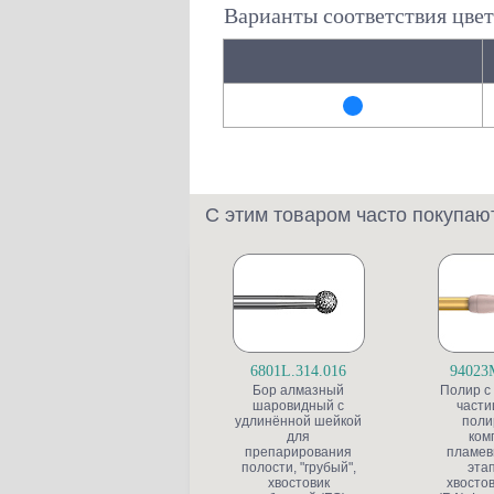
Варианты соответствия цвет
С этим товаром часто покупаю
6801L.314.016
94023
Бор алмазный
Полир с
шаровидный с
части
удлинённой шейкой
поли
для
ком
препарирования
пламев
полости, "грубый",
этап
хвостовик
хвостов