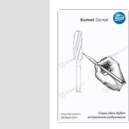
Слепочные массы Kettenbach
Наконечники и переходники KaVo