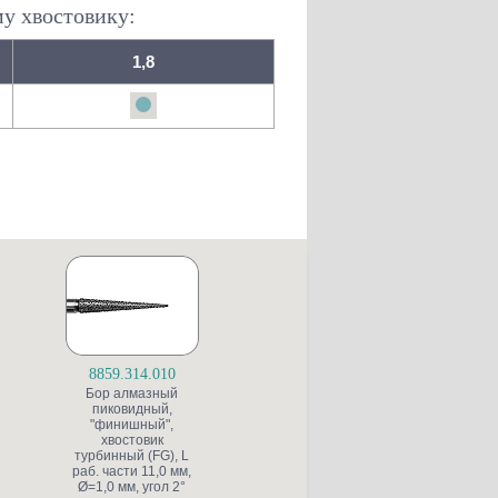
му хвостовику:
1,8
8859.314.010
S6845KR.314.025
Бор алмазный
Бор алмазный для
пиковидный,
препарирования
"финишный",
полости, конусный
(
хвостовик
со скругленной
турбинный (FG), L
кромкой, "грубый
раб. части 11,0 мм,
структурный",
ис
Ø=1,0 мм, угол 2°
хвостовик