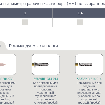
а и диаметра рабочей части бора (мм) по выбранно
1
1,4
т
Рекомендуемые аналоги
M.204.030
S6830RL.314.014
S6836KR.314.014
 алмазными
Бор алмазный для
Бор алмазный для
цами для
препарирования
создания
рования
полости,
параллельного
позита,
удлинённый
плечевого уступа,
идный, 2-й
грушевидный со
укороченный со
 из 2-х,
скругленным
скругленной
ик угловой
кончиком, "грубый
кромкой, "грубый