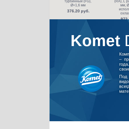
турбинный (FG),
(RA), L р
Ø=1,6 мм
мм, Ø
испол
376.20 руб.
охла
972.
Komet
Ком
– пр
года
свои
Под 
видо
всег
мате