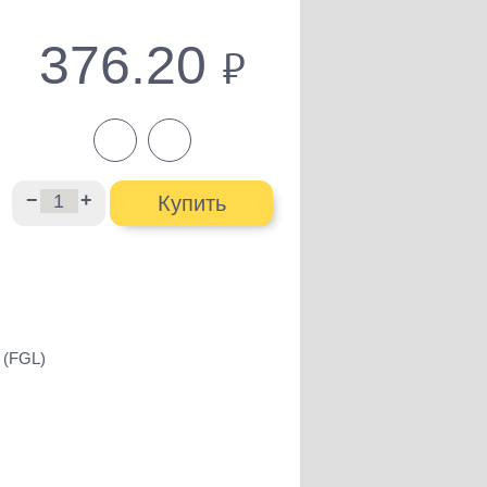
376.20
руб.
−
+
Купить
 (FGL)