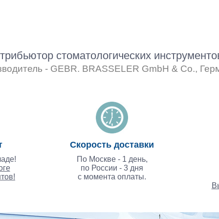
рибьютор стоматологических инструмент
зводитель - GEBR. BRASSELER GmbH & Co., Гер
т
Скорость доставки
аде!
По Москве - 1 день,
оге
по России - 3 дня
тов!
с момента оплаты.
В