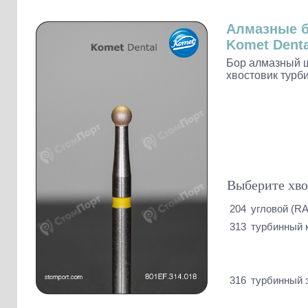
Слепочные массы Kettenbach
Наконечники и переходники KaVo
Алмазные 
Komet Denta
Бор алмазный 
хвостовик турб
Выберите хво
204
угловой (RA
313
турбинный 
316
турбинный 