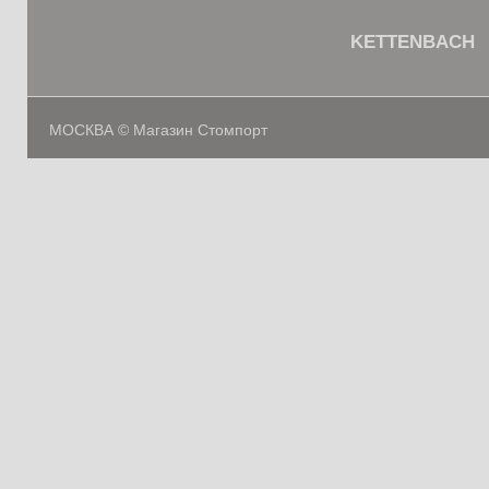
KETTENBACH
МОСКВА © Магазин Стомпорт