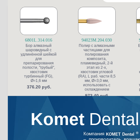
6801L.314.016
94023M.204.030
Бор алмазный
Полир с алмазными
шаровидный с
частицами для
удлинённой шейкой
полирования
для
композита,
препарирования
пламевидный, 2-й
полости, "грубый",
этап из 2-х,
хвостовик
хвостовик угловой
турбинный (FG),
(RA), L раб. части 8,5
Ø=1,6 мм
мм, Ø=3,0 мм,
использовать с
376.20 руб.
охлаждением
972.40 руб.
Komet
Denta
®
Компания
KOMET Dental
– производитель враща