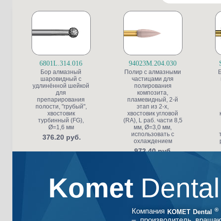
6801L.314.016
94023M.204.030
Бор алмазный
Полир с алмазными
шаровидный с
частицами для
удлинённой шейкой
полирования
для
композита,
препарирования
пламевидный, 2-й
полости, "грубый",
этап из 2-х,
хвостовик
хвостовик угловой
турбинный (FG),
(RA), L раб. части 8,5
Ø=1,6 мм
мм, Ø=3,0 мм,
использовать с
376.20 руб.
охлаждением
972.40 руб.
Komet
Denta
®
Компания
KOMET Dental
– производитель враща