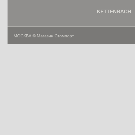
KETTENBACH
МОСКВА © Магазин Стомпорт