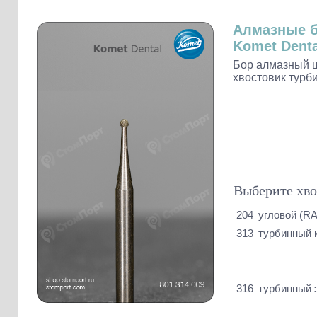
Слепочные массы Kettenbach
Наконечники и переходники KaVo
Алмазные 
Komet Denta
Бор алмазный ш
хвостовик турб
Выберите хво
204
угловой (RA
313
турбинный 
316
турбинный 