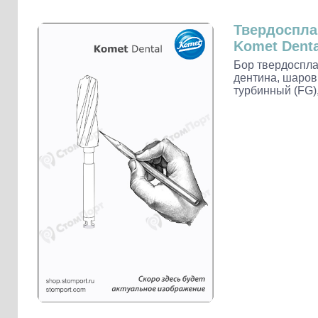
Слепочные массы Kettenbach
Наконечники и переходники KaVo
Твердоспл
Komet Denta
Бор твердоспла
дентина, шаров
турбинный (FG)