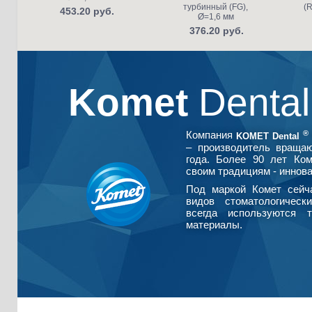
турбинный (FG),
(R
453.20 руб.
Ø=1,6 мм
376.20 руб.
Komet
Denta
®
Компания
KOMET Dental
– производитель враща
года. Более 90 лет Ко
своим традициям - иннова
Под маркой Комет сейч
видов стоматологическ
всегда используются т
материалы.