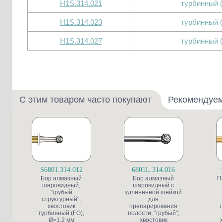
H1S.314.021
турбинный 
H1S.314.023
турбинный 
H1S.314.027
турбинный 
С этим товаром часто покупают
Рекомендуе
S6801.314.012
6801L.314.016
Бор алмазный
Бор алмазный
П
шаровидный,
шаровидный с
"грубый
удлинённой шейкой
структурный",
для
хвостовик
препарирования
турбинный (FG),
полости, "грубый",
Ø=1,2 мм
хвостовик