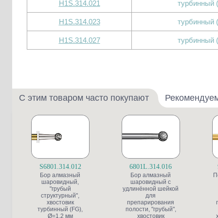
H1S.314.021
турбинный 
H1S.314.023
турбинный 
H1S.314.027
турбинный 
С этим товаром часто покупают
Рекомендуе
S6801.314.012
6801L.314.016
Бор алмазный
Бор алмазный
П
шаровидный,
шаровидный с
"грубый
удлинённой шейкой
структурный",
для
хвостовик
препарирования
турбинный (FG),
полости, "грубый",
Ø=1,2 мм
хвостовик