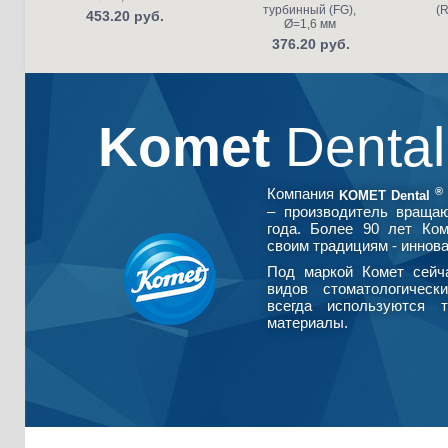
турбинный (FG),
(R
453.20 руб.
Ø=1,6 мм
376.20 руб.
Komet
Denta
®
Компания
KOMET Dental
– производитель враща
года. Более 90 лет Ко
своим традициям - иннова
Под маркой Комет сейч
видов стоматологическ
всегда используются т
материалы.