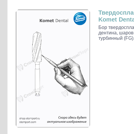
Слепочные массы Kettenbach
Наконечники и переходники KaVo
Твердоспл
Komet Denta
Бор твердоспла
дентина, шаров
турбинный (FG)