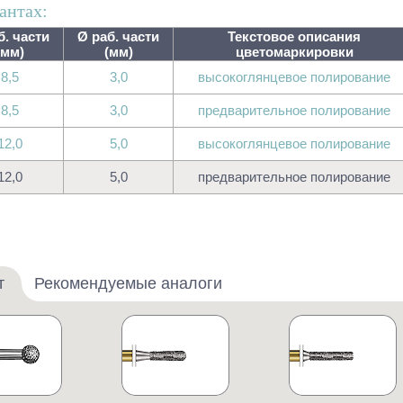
антах:
б. части
Ø раб. части
Текстовое описания
(мм)
(мм)
цветомаркировки
8,5
3,0
высокоглянцевое полирование
8,5
3,0
предварительное полирование
12,0
5,0
высокоглянцевое полирование
12,0
5,0
предварительное полирование
т
Рекомендуемые аналоги