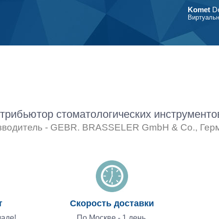
Komet
De
Виртуальн
рибьютор стоматологических инструмент
зводитель - GEBR. BRASSELER GmbH & Co., Гер
т
Скорость доставки
аде!
По Москве - 1 день,