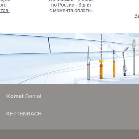
оге
по России - 3 дня
тов!
с момента оплаты.
В
стоматологические курс
Komet
Dental
KETTENBACH