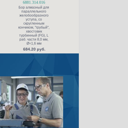
6881.314.016
8859.314.010
Бор алмазный для
Бор алмазный
параллельного
пиковидный,
желобообразного
"финишный",
уступа, со
хвостовик
скругленным
турбинный (FG), L
кончиком, "грубый",
раб. части 11,0 мм,
хвостовик
Ø=1,0 мм, угол 2°
турбинный (FG), L
т
684.20 руб.
раб. части 8,0 мм,
ра
Ø=1,6 мм
Ø
684.20 руб.