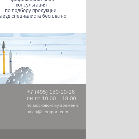
консультация
по подбору продукции.
ыезд специалиста бесплатно.
ы
+7 (495) 150-10-16
пн-пт 10.00 – 18.00
по московскому времени
sales@stomport.com