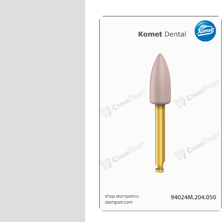
Слепочные массы Kettenbach
Наконечники и переходники KaVo