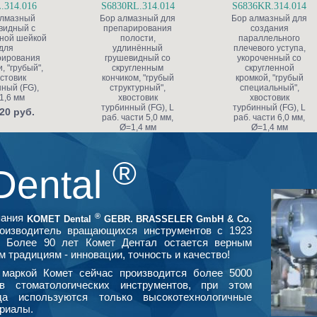
.314.016
S6830RL.314.014
S6836KR.314.014
алмазный
Бор алмазный для
Бор алмазный для
видный с
препарирования
создания
ной шейкой
полости,
параллельного
для
удлинённый
плечевого уступа,
рирования
грушевидный со
укороченный со
, "грубый",
скругленным
скругленной
стовик
кончиком, "грубый
кромкой, "грубый
ный (FG),
структурный",
специальный",
1,6 мм
хвостовик
хвостовик
турбинный (FG), L
турбинный (FG), L
20 руб.
раб. части 5,0 мм,
раб. части 6,0 мм,
Ø=1,4 мм
Ø=1,4 мм
453.20 руб.
591.80 руб.
®
Dental
®
пания
KOMET Dental
GEBR. BRASSELER GmbH & Co.
оизводитель вращающихся инструментов с 1923
. Более 90 лет Комет Дентал остается верным
м традициям - инновации, точность и качество!
маркой Комет сейчас производится более 5000
в стоматологических инструментов, при этом
да используются только высокотехнологичные
риалы.