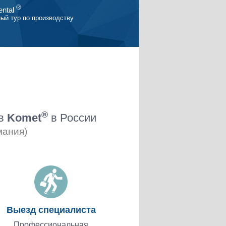
®
ntal
ый тур по производству
®
ов
Komet
в России
мания)
Выезд специалиста
Профессиональная