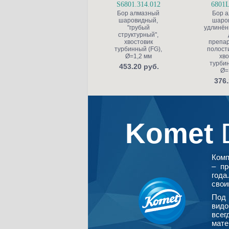
S6801.314.012
6801L
Бор алмазный
Бор 
шаровидный,
шаро
"грубый
удлинён
структурный",
хвостовик
препа
турбинный (FG),
полости
Ø=1,2 мм
хво
турбин
453.20 руб.
Ø=
376.
Komet
Ком
– пр
года
свои
Под 
видо
всег
мате