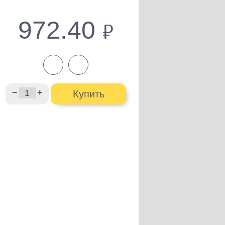
972.40
руб.
−
+
Купить