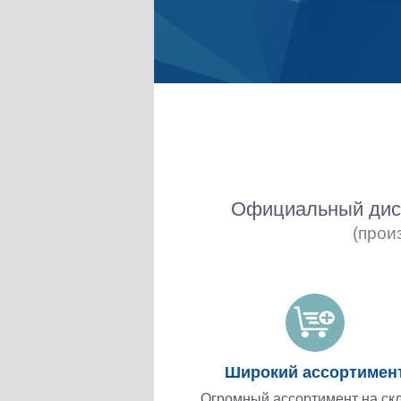
Официальный дист
(прои
Широкий ассортимен
Огромный ассортимент на скл