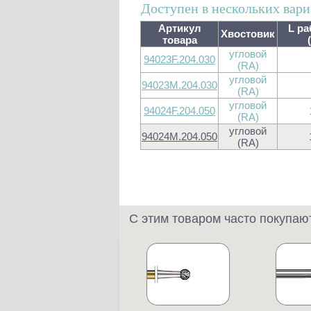
Доступен в нескольких вари
Артикул
L ра
Хвостовик
товара
угловой
94023F.204.030
(RA)
угловой
94023M.204.030
(RA)
угловой
94024F.204.050
(RA)
угловой
94024M.204.050
(RA)
С этим товаром часто покупаю