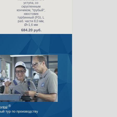
уступа, со
хвостовик
скругленным
турбинный (FG), L
кончиком, "грубый",
раб. части 11,0 мм,
хвостовик
Ø=1,0 мм, угол 2°
турбинный (FG), L
т
684.20 руб.
раб. части 8,0 мм,
ра
Ø=1,6 мм
Ø
684.20 руб.
®
ntal
ый тур по производству