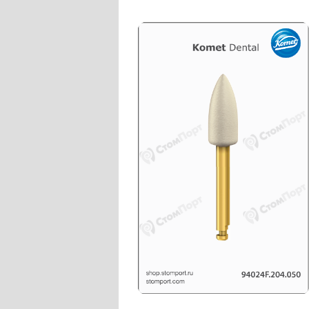
Слепочные массы Kettenbach
Наконечники и переходники KaVo