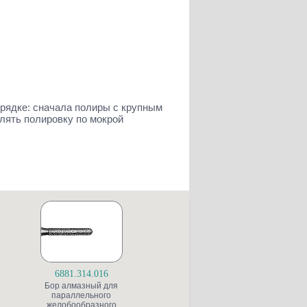
орядке: сначала полиры с крупным
лять полировку по мокрой
6881.314.016
8859.314.010
Бор алмазный для
Бор алмазный
параллельного
пиковидный,
желобообразного
"финишный",