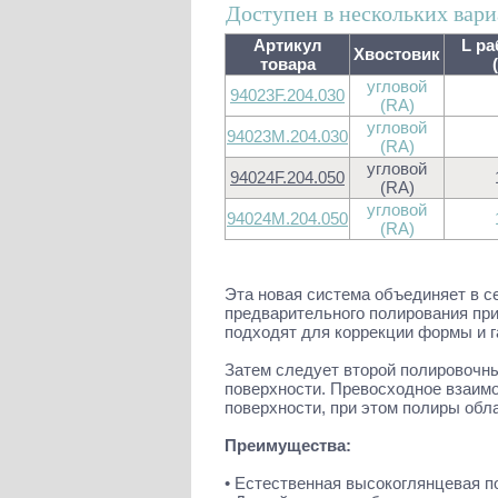
Доступен в нескольких вари
Артикул
L ра
Хвостовик
товара
угловой
94023F.204.030
(RA)
угловой
94023M.204.030
(RA)
угловой
94024F.204.050
(RA)
угловой
94024M.204.050
(RA)
Эта новая система объединяет в 
предварительного полирования пр
подходят для коррекции формы и г
Затем следует второй полировочн
поверхности. Превосходное взаим
поверхности, при этом полиры обл
Преимущества:
• Естественная высокоглянцевая п