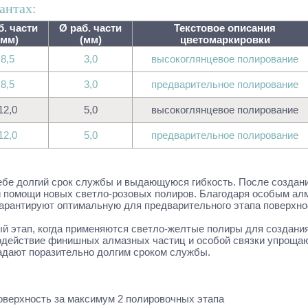
антах:
б. части
Ø раб. части
Текстовое описания
(мм)
(мм)
цветомаркировки
8,5
3,0
высокоглянцевое полирование
8,5
3,0
предварительное полирование
12,0
5,0
высокоглянцевое полирование
12,0
5,0
предварительное полирование
себе долгий срок службы и выдающуюся гибкость. После созда
и помощи новых светло-розовых полиров. Благодаря особым ал
арантируют оптимальную для предварительного этапа поверхно
ый этап, когда применяются светло-желтые полиры для создан
одействие финишных алмазных частиц и особой связки упроща
адают поразительно долгим сроком службы.
оверхность за максимум 2 полировочных этапа