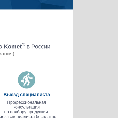
®
ов
Komet
в России
мания)
Выезд специалиста
Профессиональная
консультация
по подбору продукции.
ыезд специалиста бесплатно.