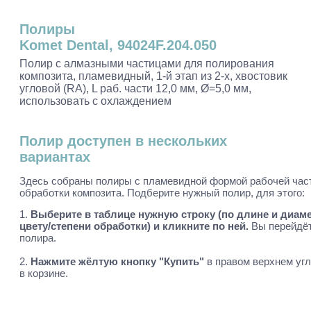
Полиры
Komet Dental, 94024F.204.050
Полир с алмазными частицами для полирования
композита, пламевидный, 1-й этап из 2-х, хвостовик
угловой (RA), L раб. части 12,0 мм, Ø=5,0 мм,
использовать с охлаждением
Полир доступен в нескольких
вариантах
Здесь собраны полиры c пламевидной формой рабочей час
обработки композита. Подберите нужный полир, для этого:
1.
Выберите в таблице нужную строку (по длине и диамет
цвету/степени обработки) и кликните по ней.
Вы перейдёт
полира.
2.
Нажмите жёлтую кнопку "Купить"
в правом верхнем углу
в корзине.