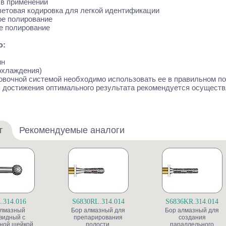
 в применении
цветовая кодировка для легкой идентификации
ое полирование
е полирование
ю:
ин
охлаждения)
ровочной системой необходимо использовать ее в правильном п
я достижения оптимального результата рекомендуется осуществ
т
Рекомендуемые аналоги
.314.016
S6830RL.314.014
S6836KR.314.014
алмазный
Бор алмазный для
Бор алмазный для
видный с
препарирования
создания
ной шейкой
полости,
параллельного