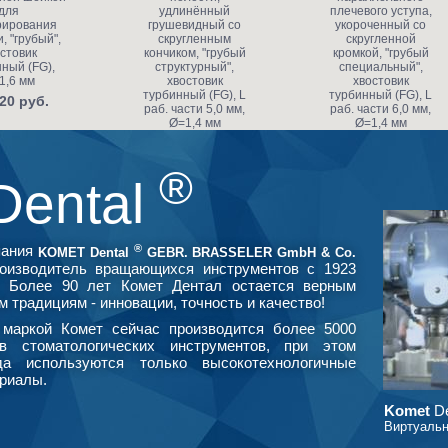
для
удлинённый
плечевого уступа,
рирования
грушевидный со
укороченный со
, "грубый",
скругленным
скругленной
стовик
кончиком, "грубый
кромкой, "грубый
ный (FG),
структурный",
специальный",
1,6 мм
хвостовик
хвостовик
турбинный (FG), L
турбинный (FG), L
20 руб.
раб. части 5,0 мм,
раб. части 6,0 мм,
Ø=1,4 мм
Ø=1,4 мм
453.20 руб.
591.80 руб.
®
Dental
®
пания
KOMET Dental
GEBR. BRASSELER GmbH & Co.
оизводитель вращающихся инструментов с 1923
. Более 90 лет Комет Дентал остается верным
м традициям - инновации, точность и качество!
маркой Комет сейчас производится более 5000
в стоматологических инструментов, при этом
да используются только высокотехнологичные
риалы.
Komet
De
Виртуальн