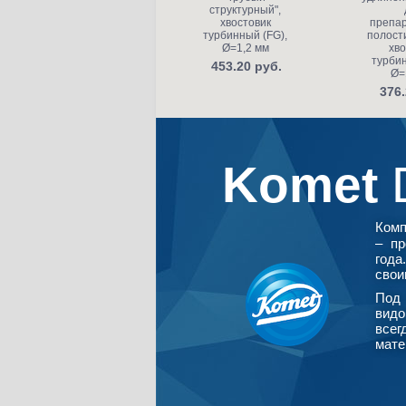
структурный",
хвостовик
препа
турбинный (FG),
полости
Ø=1,2 мм
хво
турбин
453.20 руб.
Ø=
376.
Komet
Ком
– пр
года
свои
Под 
видо
всег
мате