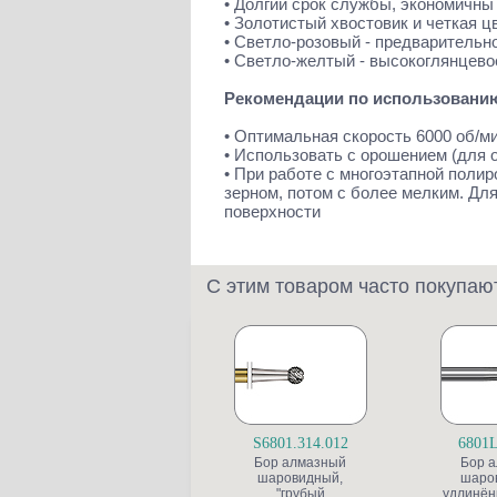
• Долгий срок службы, экономичны
• Золотистый хвостовик и четкая 
• Светло-розовый - предварительн
• Светло-желтый - высокоглянцево
Рекомендации по использовани
• Оптимальная скорость 6000 об/м
• Использовать с орошением (для 
• При работе с многоэтапной поли
зерном, потом с более мелким. Дл
поверхности
С этим товаром часто покупаю
S6801.314.012
6801L
Бор алмазный
Бор 
шаровидный,
шаро
"грубый
удлинён