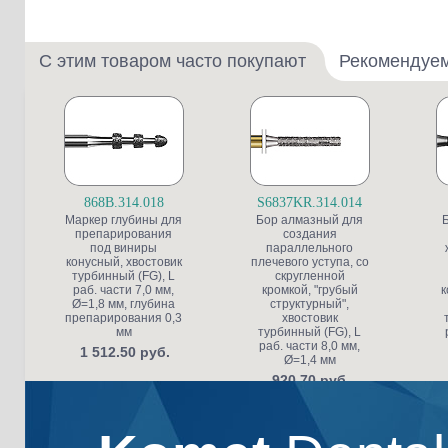
С этим товаром часто покупают
Рекомендуе
868B.314.018
S6837KR.314.014
Маркер глубины для
Бор алмазный для
препарирования
создания
под виниры
параллельного
конусный, хвостовик
плечевого уступа, со
турбинный (FG), L
скругленной
раб. части 7,0 мм,
кромкой, "грубый
к
Ø=1,8 мм, глубина
структурный",
препарирования 0,3
хвостовик
мм
турбинный (FG), L
раб. части 8,0 мм,
1 512.50 руб.
Ø=1,4 мм
920.70 руб.