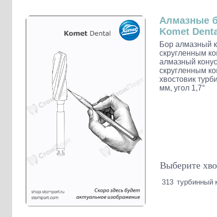
Слепочные массы Kettenbach
Наконечники и переходники KaVo
Алмазные 
Komet Denta
Бор алмазный к
скругленным ко
алмазный конус
скругленным ко
хвостовик турби
мм, угол 1,7°
Выберите хво
313
турбинный 