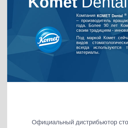
Komet
Denta
®
Компания
KOMET Dental
– производитель враща
года. Более 90 лет Ко
своим традициям - иннова
Под маркой Комет сейч
видов стоматологическ
всегда используются т
материалы.
Официальный дистрибьютор сто