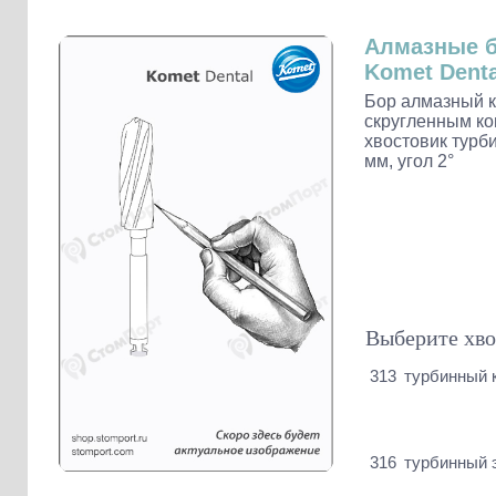
Слепочные массы Kettenbach
Наконечники и переходники KaVo
Алмазные 
Komet Denta
Бор алмазный к
скругленным ко
хвостовик турби
мм, угол 2°
Выберите хво
313
турбинный 
316
турбинный 