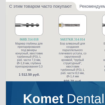
С этим товаром часто покупают
Рекомендуе
868B.314.018
S6837KR.314.014
Маркер глубины для
Бор алмазный для
препарирования
создания
под виниры
параллельного
конусный, хвостовик
плечевого уступа, со
турбинный (FG), L
скругленной
раб. части 7,0 мм,
кромкой, "грубый
к
Ø=1,8 мм, глубина
структурный",
препарирования 0,3
хвостовик
мм
турбинный (FG), L
раб. части 8,0 мм,
1 512.50 руб.
Ø=1,4 мм
920.70 руб.
Komet
Denta