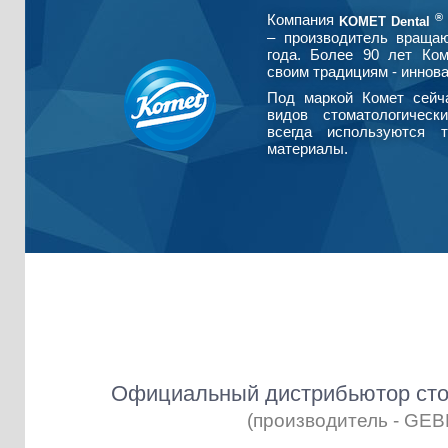
®
Компания
KOMET Dental
– производитель враща
года. Более 90 лет Ко
своим традициям - иннова
Под маркой Комет сейч
видов стоматологическ
всегда используются т
материалы.
Официальный дистрибьютор сто
(производитель - GE