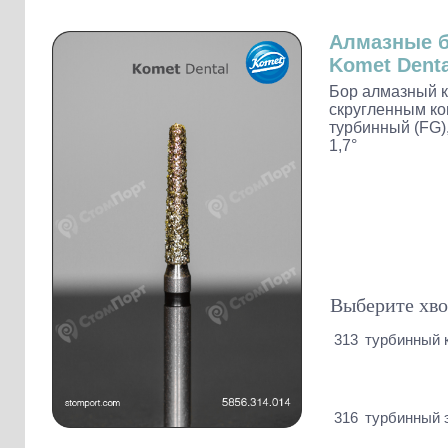
Слепочные массы Kettenbach
Наконечники и переходники KaVo
Алмазные 
Komet Denta
Бор алмазный к
скругленным ко
турбинный (FG),
1,7°
Выберите хво
313
турбинный 
316
турбинный 