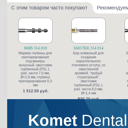
С этим товаром часто покупают
Рекомендуе
868B.314.018
S6837KR.314.014
Маркер глубины для
Бор алмазный для
препарирования
создания
под виниры
параллельного
конусный, хвостовик
плечевого уступа, со
турбинный (FG), L
скругленной
раб. части 7,0 мм,
кромкой, "грубый
к
Ø=1,8 мм, глубина
структурный",
препарирования 0,3
хвостовик
мм
турбинный (FG), L
раб. части 8,0 мм,
1 512.50 руб.
Ø=1,4 мм
920.70 руб.
Komet
Denta