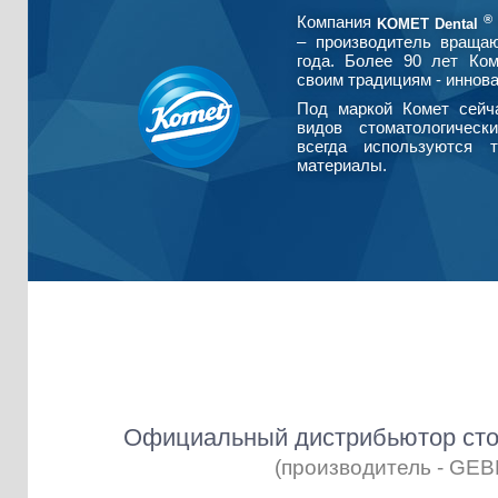
®
Компания
KOMET Dental
– производитель враща
года. Более 90 лет Ко
своим традициям - иннова
Под маркой Комет сейч
видов стоматологическ
всегда используются т
материалы.
Официальный дистрибьютор сто
(производитель - GE