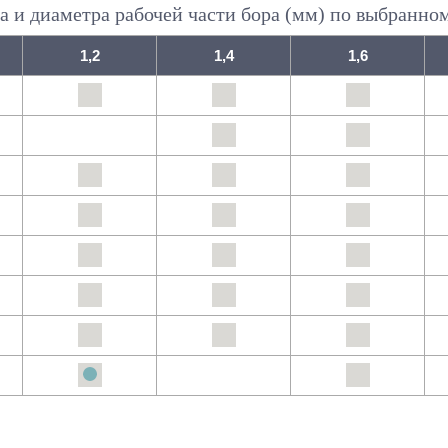
а и диаметра рабочей части бора (мм) по выбранно
1,2
1,4
1,6