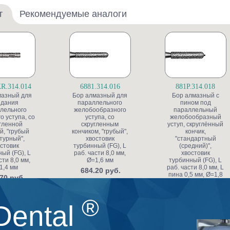
т
Рекомендуемые аналоги
R.314.014
6881.314.016
881P.314.018
мазный для
Бор алмазный для
Бор алмазный с
здания
параллельного
пином под
лельного
желобообразного
параллельный
о уступа, со
уступа, со
желобообразный
гленной
скругленным
уступ, скруглённый
й, "грубый
кончиком, "грубый",
кончик,
турный",
хвостовик
"стандартный
стовик
турбинный (FG), L
(средний)",
ый (FG), L
раб. части 8,0 мм,
хвостовик
сти 8,0 мм,
Ø=1,6 мм
турбинный (FG), L
1,4 мм
раб. части 8,0 мм, L
684.20 руб.
пина 0,5 мм, Ø=1,8
70 руб.
мм, глубина
препарирования
0,65 мм по краю
®
коронки
Dental
1 512.50 руб.