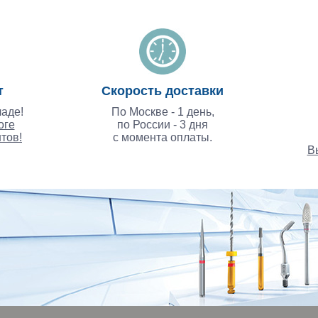
т
Скорость доставки
аде!
По Москве - 1 день,
оге
по России - 3 дня
тов!
с момента оплаты.
В