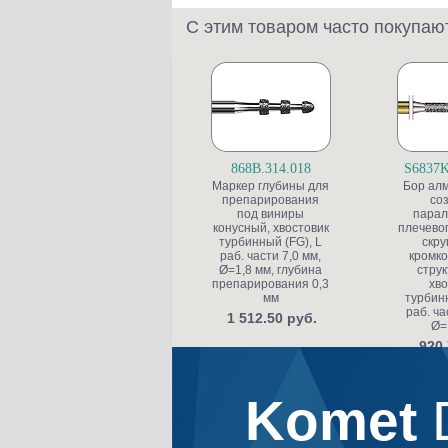
С этим товаром часто покупаю
868B.314.018
S6837K
Маркер глубины для
Бор ал
препарирования
со
под виниры
парал
конусный, хвостовик
плечевог
турбинный (FG), L
скру
раб. части 7,0 мм,
кромко
Ø=1,8 мм, глубина
струк
препарирования 0,3
хво
мм
турбинн
раб. ча
1 512.50 руб.
Ø=
920.
Komet