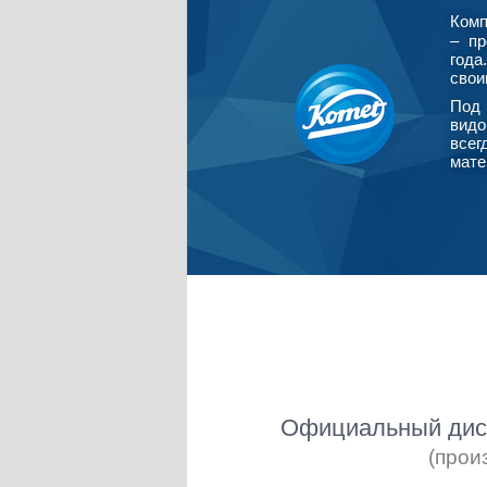
Ком
– пр
года
свои
Под 
видо
всег
мате
Официальный дист
(прои