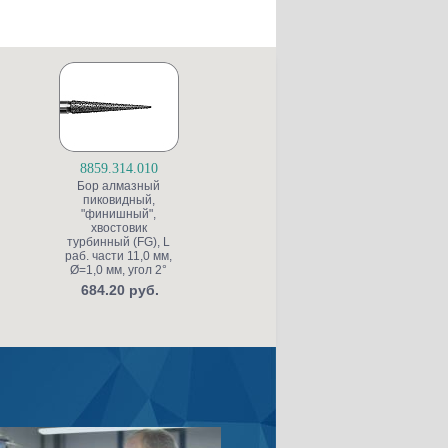
8859.314.010
S6845KR.314.025
Бор алмазный
Бор алмазный для
Б
пиковидный,
препарирования
"финишный",
полости, конусный
ж
хвостовик
со скругленной
турбинный (FG), L
кромкой, "грубый
раб. части 11,0 мм,
структурный",
"г
Ø=1,0 мм, угол 2°
хвостовик
т
турбинный (FG), L
р
684.20 руб.
раб. части 4,0 мм,
Ø=2,5 мм, угол 5°
453.20 руб.