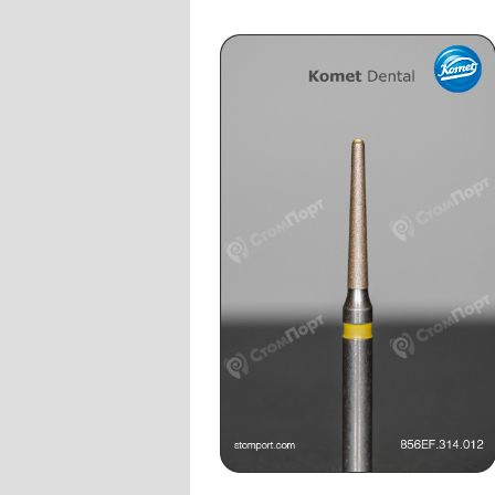
Слепочные массы Kettenbach
Наконечники и переходники KaVo