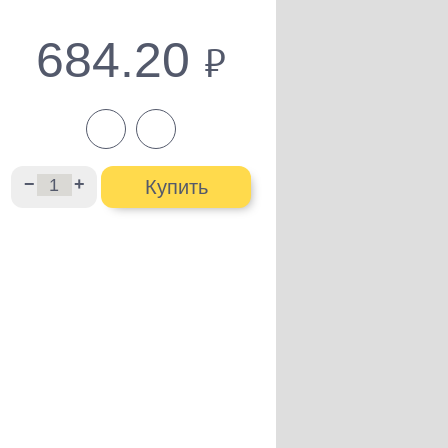
684.20
руб.
−
+
Купить