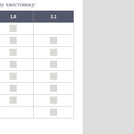
му хвостовику:
1,8
2,1