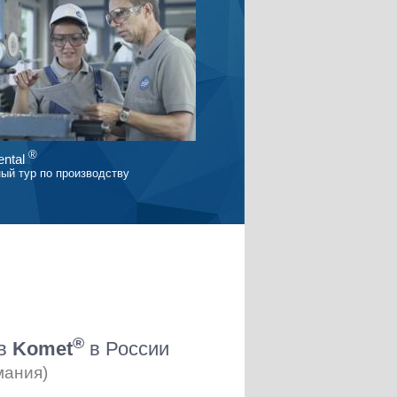
®
ntal
ый тур по производству
®
ов
Komet
в России
мания)