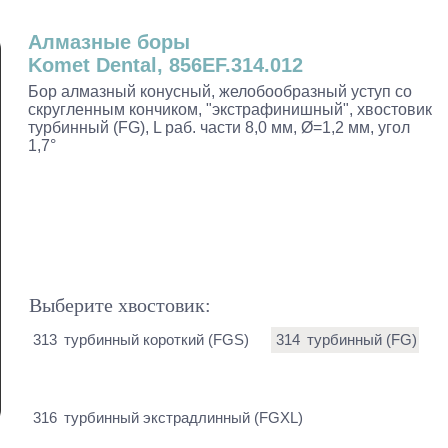
Алмазные боры
Komet Dental, 856EF.314.012
Бор алмазный конусный, желобообразный уступ со
скругленным кончиком, "экстрафинишный", хвостовик
турбинный (FG), L раб. части 8,0 мм, Ø=1,2 мм, угол
1,7°
Выберите хвостовик:
313
турбинный короткий (FGS)
314
турбинный (FG)
316
турбинный экстрадлинный (FGXL)