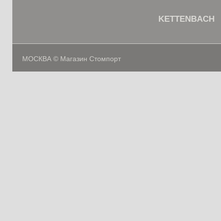
KETTENBACH
МОСКВА © Магазин Стомпорт