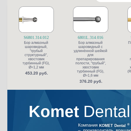
S6801.314.012
6801L.314.016
Бор алмазный
Бор алмазный
П
шаровидный,
шаровидный с
"грубый
удлинённой шейкой
структурный",
для
хвостовик
препарирования
турбинный (FG),
полости, "грубый",
Ø=1,2 мм
хвостовик
турбинный (FG),
(R
453.20 руб.
Ø=1,6 мм
376.20 руб.
Komet
Denta
®
Компания
KOMET Dental
– производитель враща