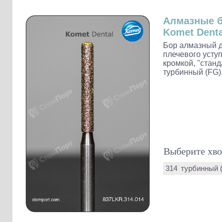
Слепочные массы Kettenbach
Наконечники и переходники KaVo
Алмазные 
Komet Denta
Бор алмазный д
плечевого уступ
кромкой, "станд
турбинный (FG),
Выберите хво
314
турбинный 