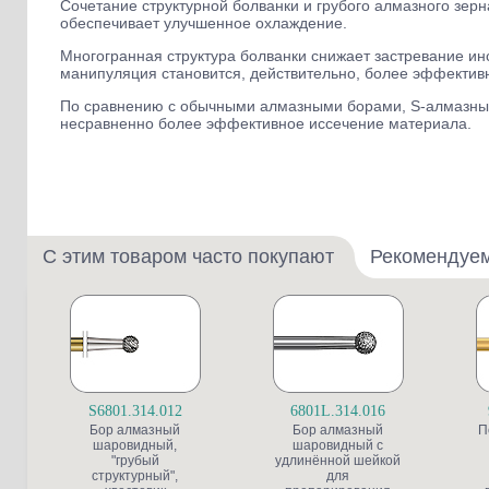
Сочетание структурной болванки и грубого алмазного зер
обеспечивает улучшенное охлаждение.
Многогранная структура болванки снижает застревание инс
манипуляция становится, действительно, более эффектив
По сравнению с обычными алмазными борами, S-алмазные 
несравненно более эффективное иссечение материала.
С этим товаром часто покупают
Рекомендуе
S6801.314.012
6801L.314.016
Бор алмазный
Бор алмазный
П
шаровидный,
шаровидный с
"грубый
удлинённой шейкой
структурный",
для