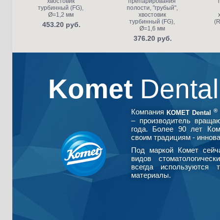
хвостовик
препарирования
турбинный (FG),
полости, "грубый",
Ø=1,2 мм
хвостовик
турбинный (FG),
(R
453.20 руб.
Ø=1,6 мм
376.20 руб.
Komet
Denta
®
Компания
KOMET Dental
– производитель враща
года. Более 90 лет Ко
своим традициям - иннова
Под маркой Комет сейч
видов стоматологическ
всегда используются т
материалы.