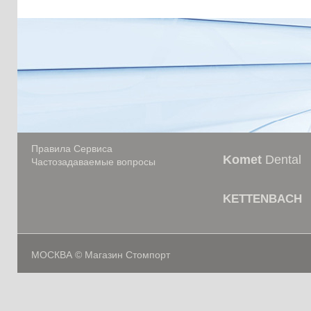
Правила Сервиса
Komet
Dental
Частозадаваемые вопросы
KETTENBACH
МОСКВА © Магазин Стомпорт