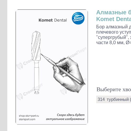
Слепочные массы Kettenbach
Наконечники и переходники KaVo
Алмазные 
Komet Denta
Бор алмазный д
плечевого уступ
"супергрубый", 
части 8,0 мм, Ø
Выберите хво
314
турбинный 