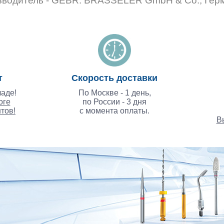
зводитель - GEBR. BRASSELER GmbH & Co., Гер
т
Скорость доставки
аде!
По Москве - 1 день,
оге
по России - 3 дня
тов!
с момента оплаты.
В