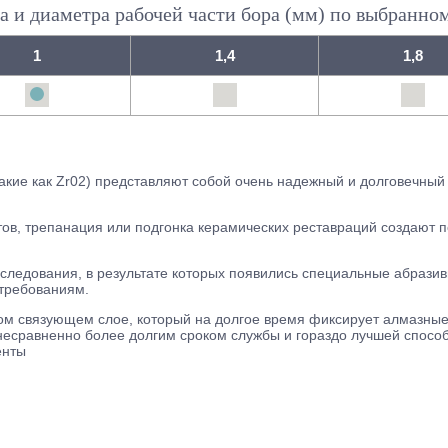
а и диаметра рабочей части бора (мм) по выбранно
1
1,4
1,8
акие как Zr02) представляют собой очень надежный и долговечный
ов, трепанация или подгонка керамических реставраций создают 
ледования, в результате которых появились специальные абрази
требованиям.
м связующем слое, который на долгое время фиксирует алмазные 
есравненно более долгим сроком службы и гораздо лучшей спосо
енты