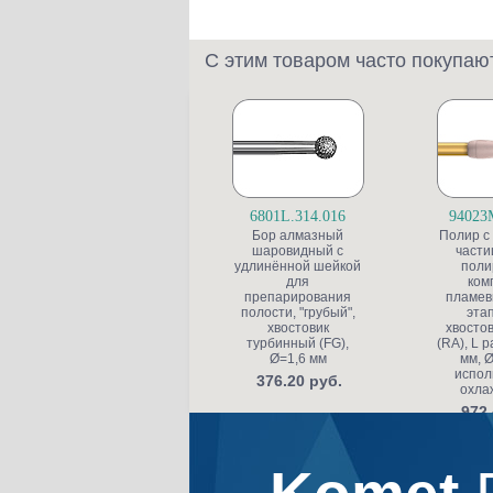
С этим товаром часто покупаю
6801L.314.016
94023
Бор алмазный
Полир с
шаровидный с
части
удлинённой шейкой
поли
для
ком
препарирования
пламев
полости, "грубый",
этап
хвостовик
хвостов
турбинный (FG),
(RA), L р
Ø=1,6 мм
мм, Ø
испол
376.20 руб.
охла
972.