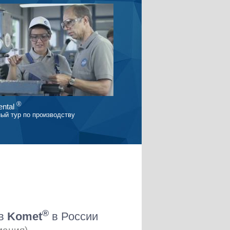
®
ntal
ый тур по производству
®
ов
Komet
в России