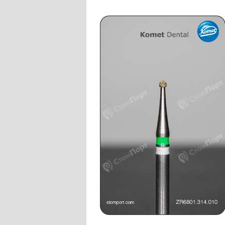
Слепочные массы Kettenbach
Наконечники и переходники KaVo