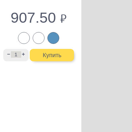
907.50
руб.
−
+
Купить