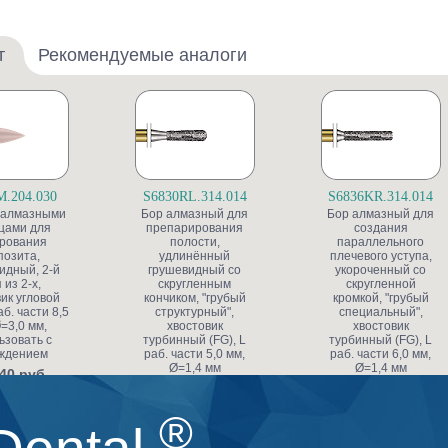
т
Рекомендуемые аналоги
M.204.030
S6830RL.314.014
S6836KR.314.014
 алмазными
Бор алмазный для
Бор алмазный для
цами для
препарирования
создания
рования
полости,
параллельного
позита,
удлинённый
плечевого уступа,
идный, 2-й
грушевидный со
укороченный со
 из 2-х,
скругленным
скругленной
ик угловой
кончиком, "грубый
кромкой, "грубый
аб. части 8,5
структурный",
специальный",
=3,0 мм,
хвостовик
хвостовик
ьзовать с
турбинный (FG), L
турбинный (FG), L
ждением
раб. части 5,0 мм,
раб. части 6,0 мм,
Ø=1,4 мм
Ø=1,4 мм
40 руб.
453.20 руб.
591.80 руб.
®