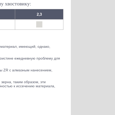
му хвостовику:
2,3
 материал, имеющий, однако,
поистине ежедневную проблему для
вы ZR с алмазным нанесением,
зерна, таким образом, эти
бностью к иссечению материала,