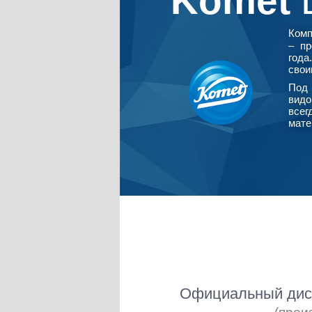
Komet
Ком
– пр
года
свои
Под 
видо
всег
мате
Официальный дист