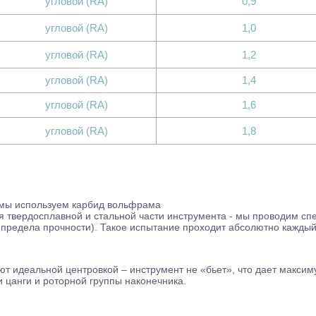
угловой (RA)
0,9
угловой (RA)
1,0
угловой (RA)
1,2
угловой (RA)
1,4
угловой (RA)
1,6
угловой (RA)
1,8
я мы используем карбид вольфрама
я твердосплавной и стальной части инструмента - мы проводим сп
т предела прочности). Такое испытание проходит абсолютно каждый
 идеальной центровкой – инструмент не «бьет», что дает максиму
 цанги и роторной группы наконечника.