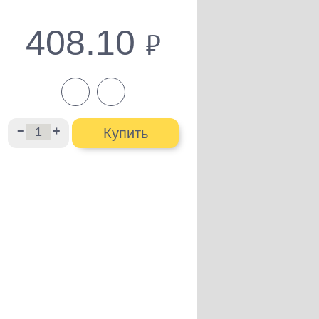
408.10
руб.
−
+
Купить