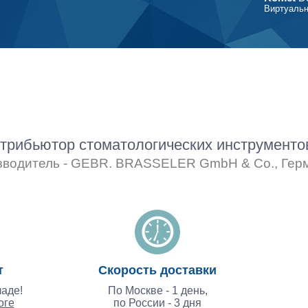
Виртуальн
рибьютор стоматологических инструмент
зводитель - GEBR. BRASSELER GmbH & Co., Гер
т
Скорость доставки
аде!
По Москве - 1 день,
оге
по России - 3 дня