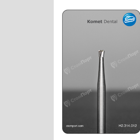
Слепочные массы Kettenbach
Наконечники и переходники KaVo