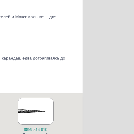
ателей и Максимальная – для
й карандаш едва дотрагиваясь до
8859.314.010
S6845KR.314.025