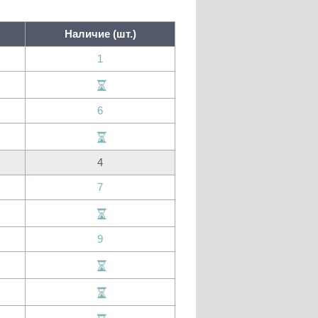
Наличие (шт.)
1
6
4
7
9