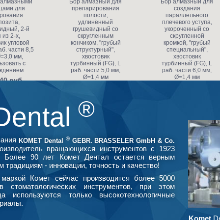
 алмазными
Бор алмазный для
Бор алмазный для
цами для
препарирования
создания
рования
полости,
параллельного
позита,
удлинённый
плечевого уступа,
идный, 2-й
грушевидный со
укороченный со
 из 2-х,
скругленным
скругленной
ик угловой
кончиком, "грубый
кромкой, "грубый
аб. части 8,5
структурный",
специальный",
=3,0 мм,
хвостовик
хвостовик
ьзовать с
турбинный (FG), L
турбинный (FG), L
ждением
раб. части 5,0 мм,
раб. части 6,0 мм,
Ø=1,4 мм
Ø=1,4 мм
40 руб.
453.20 руб.
591.80 руб.
®
Dental
®
пания
KOMET Dental
GEBR. BRASSELER GmbH & Co.
оизводитель вращающихся инструментов с 1923
. Более 90 лет Комет Дентал остается верным
м традициям - инновации, точность и качество!
маркой Комет сейчас производится более 5000
в стоматологических инструментов, при этом
да используются только высокотехнологичные
риалы.
Komet
De