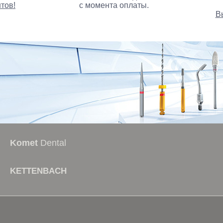
тов!
с момента оплаты.
В
стоматологические курс
Komet
Dental
KETTENBACH