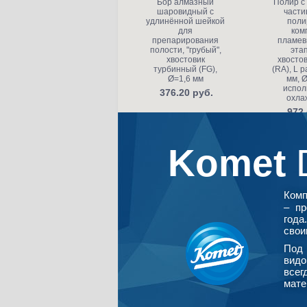
Бор алмазный
Полир с
шаровидный с
части
удлинённой шейкой
поли
для
ком
препарирования
пламев
полости, "грубый",
этап
хвостовик
хвостов
турбинный (FG),
(RA), L р
Ø=1,6 мм
мм, Ø
испол
376.20 руб.
охла
972.
Komet
Ком
– пр
года
свои
Под 
видо
всег
мате