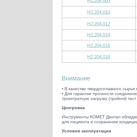
H2.204.009
H2.204.010
H2.204.012
H2.204.014
H2.204.016
H2.204.018
Внимание
• В качестве твердосплавного сырь
• Для гарантии прочности соединени
троектратную нагрузку (тройной тес
Центровка
Инструменты КОМЕТ Дентал обладают
для пациента и сохранение кондиции
Условия эксплуатации