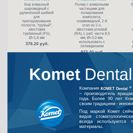
Бор алмазный
Полир с алмазными
шаровидный с
частицами для
удлинённой шейкой
полирования
для
композита,
препарирования
пламевидный, 2-й
полости, "грубый",
этап из 2-х,
хвостовик
хвостовик угловой
турбинный (FG),
(RA), L раб. части 8,5
Ø=1,6 мм
мм, Ø=3,0 мм,
использовать с
376.20 руб.
охлаждением
972.40 руб.
Komet
Denta
®
Компания
KOMET Dental
– производитель враща
года. Более 90 лет Ко
своим традициям - иннова
Под маркой Комет сейч
видов стоматологическ
всегда используются т
материалы.