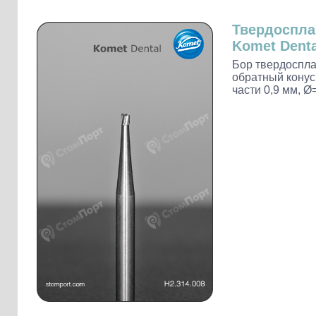
Слепочные массы Kettenbach
Наконечники и переходники KaVo
Твердоспл
Komet Denta
Бор твердоспла
обратный конус,
части 0,9 мм, Ø