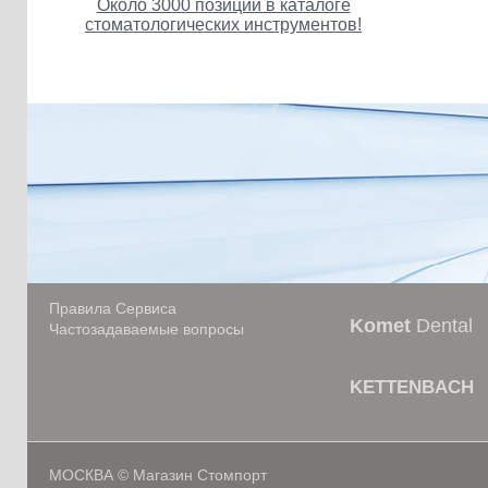
Около 3000 позиций в каталоге
стоматологических инструментов!
Правила Сервиса
Komet
Dental
Частозадаваемые вопросы
KETTENBACH
МОСКВА © Магазин Стомпорт