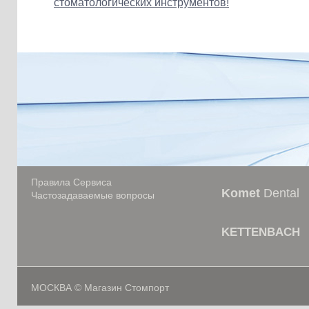
стоматологических инструментов!
Правила Сервиса
Komet
Dental
Частозадаваемые вопросы
KETTENBACH
МОСКВА © Магазин Стомпорт