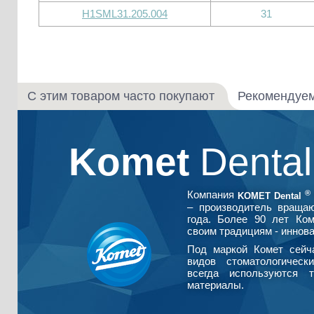
H1SML31.205.004
31
С этим товаром часто покупают
Рекомендуе
Komet
Denta
®
Компания
KOMET Dental
– производитель враща
года. Более 90 лет Ко
своим традициям - иннова
Под маркой Комет сейч
видов стоматологическ
всегда используются т
материалы.