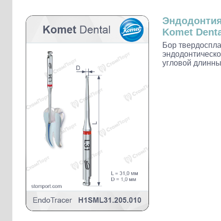
Слепочные массы Kettenbach
Наконечники и переходники KaVo
Эндодонти
Komet Denta
Бор твердоспл
эндодонтическо
угловой длинны