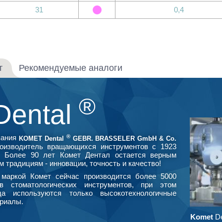
31
0,4
т
Рекомендуемые аналоги
®
Dental
®
пания
KOMET Dental
GEBR. BRASSELER GmbH & Co.
оизводитель вращающихся инструментов с 1923
. Более 90 лет Комет Дентал остается верным
м традициям - инновации, точность и качество!
маркой Комет сейчас производится более 5000
в стоматологических инструментов, при этом
да используются только высокотехнологичные
риалы.
Komet
De