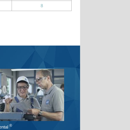
8
®
ntal