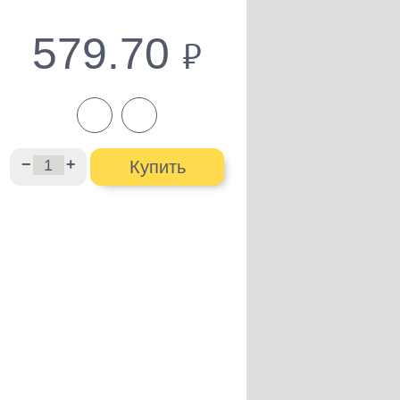
579.70
руб.
−
+
Купить