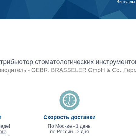
Виртуальн
рибьютор стоматологических инструмент
зводитель - GEBR. BRASSELER GmbH & Co., Гер
т
Скорость доставки
аде!
По Москве - 1 день,
оге
по России - 3 дня