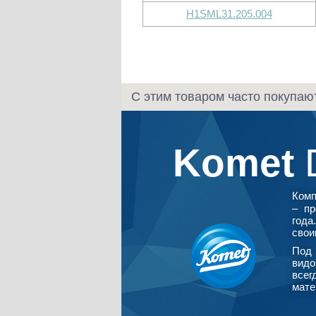
H1SML31.205.004
С этим товаром часто покупаю
Komet
Ком
– пр
года
свои
Под 
видо
всег
мате