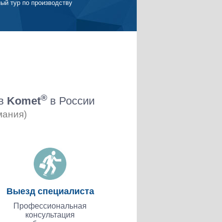
ый тур по производству
®
ов
Komet
в России
мания)
Выезд специалиста
Профессиональная
консультация