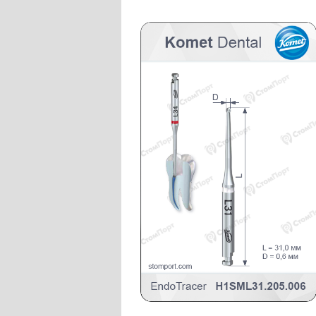
Слепочные массы Kettenbach
Наконечники и переходники KaVo