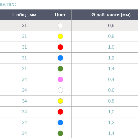
антах:
L общ., мм
Цвет
Ø раб. части (мм)
31
0,6
31
0,8
31
1,0
31
1,2
31
1,4
34
0,4
34
0,6
34
0,8
34
1,0
34
1,2
34
1,4