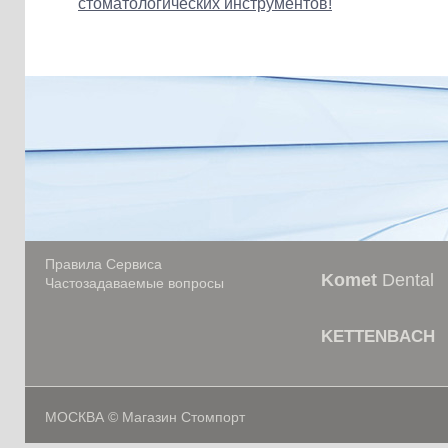
стоматологических инструментов!
Правила Сервиса
Komet
Dental
Частозадаваемые вопросы
KETTENBACH
МОСКВА © Магазин Стомпорт