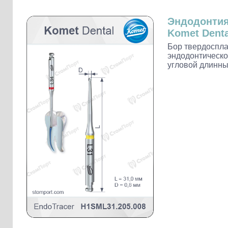
Слепочные массы Kettenbach
Наконечники и переходники KaVo
Эндодонти
Komet Denta
Бор твердоспл
эндодонтическо
угловой длинны