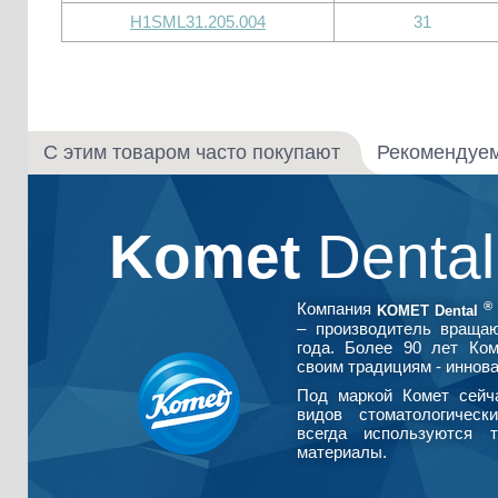
H1SML31.205.004
31
С этим товаром часто покупают
Рекомендуе
Komet
Denta
®
Компания
KOMET Dental
– производитель враща
года. Более 90 лет Ко
своим традициям - иннова
Под маркой Комет сейч
видов стоматологическ
всегда используются т
материалы.