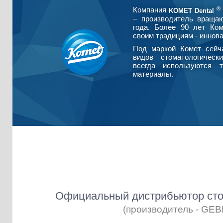
®
Компания
KOMET Dental
– производитель враща
года. Более 90 лет Ко
своим традициям - иннова
Под маркой Комет сейч
видов стоматологическ
всегда используются т
материалы.
Официальный дистрибьютор сто
(производитель - GE