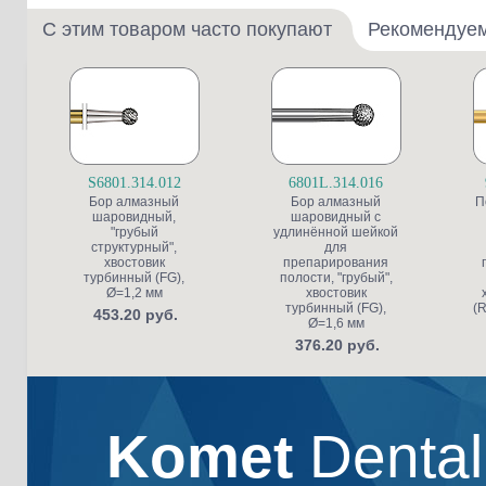
С этим товаром часто покупают
Рекомендуе
S6801.314.012
6801L.314.016
Бор алмазный
Бор алмазный
П
шаровидный,
шаровидный с
"грубый
удлинённой шейкой
структурный",
для
хвостовик
препарирования
турбинный (FG),
полости, "грубый",
Ø=1,2 мм
хвостовик
турбинный (FG),
(R
453.20 руб.
Ø=1,6 мм
376.20 руб.
Komet
Denta