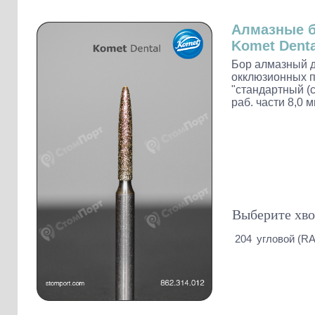
Слепочные массы Kettenbach
Наконечники и переходники KaVo
Алмазные 
Komet Denta
Бор алмазный д
окклюзионных п
"стандартный (с
раб. части 8,0 
Выберите хво
204
угловой (RA