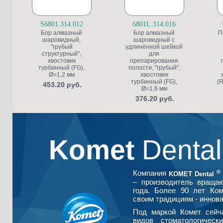
S6801.314.012
6801L.314.016
Бор алмазный
Бор алмазный
П
шаровидный,
шаровидный с
"грубый
удлинённой шейкой
структурный",
для
хвостовик
препарирования
турбинный (FG),
полости, "грубый",
Ø=1,2 мм
хвостовик
турбинный (FG),
(R
453.20 руб.
Ø=1,6 мм
376.20 руб.
Komet
Denta
®
Компания
KOMET Dental
– производитель враща
года. Более 90 лет Ко
своим традициям - иннова
Под маркой Комет сейч
видов стоматологическ