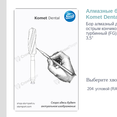
Слепочные массы Kettenbach
Наконечники и переходники KaVo
Алмазные 
Komet Denta
Бор алмазный д
острым кончико
турбинный (FG),
3,5°
Выберите хво
204
угловой (RA