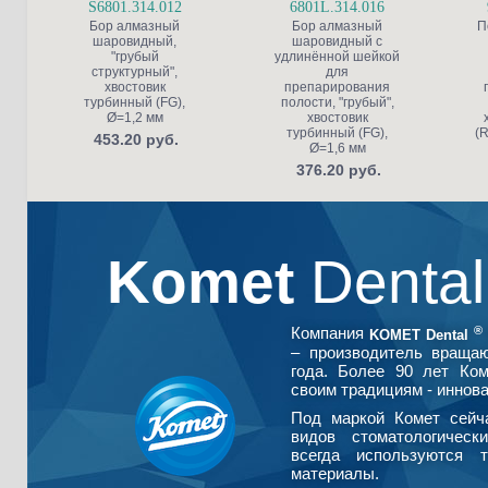
S6801.314.012
6801L.314.016
Бор алмазный
Бор алмазный
П
шаровидный,
шаровидный с
"грубый
удлинённой шейкой
структурный",
для
хвостовик
препарирования
турбинный (FG),
полости, "грубый",
Ø=1,2 мм
хвостовик
турбинный (FG),
(R
453.20 руб.
Ø=1,6 мм
376.20 руб.
Komet
Denta
®
Компания
KOMET Dental
– производитель враща
года. Более 90 лет Ко
своим традициям - иннова
Под маркой Комет сейч
видов стоматологическ
всегда используются т
материалы.