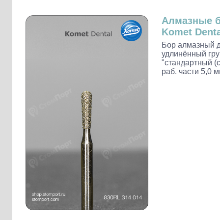
Слепочные массы Kettenbach
Наконечники и переходники KaVo
Алмазные 
Komet Denta
Бор алмазный д
удлинённый гру
"стандартный (с
раб. части 5,0 