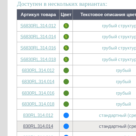
Доступен в нескольких вариантах:
Артикул товара
Цвет
Текстовое описания цв
S6830RL.314.012
грубый структу
S6830RL.314.014
грубый структу
S6830RL.314.016
грубый структу
S6830RL.314.018
грубый структу
6830RL.314.012
грубый
6830RL.314.014
грубый
6830RL.314.016
грубый
6830RL.314.018
грубый
830RL.314.012
стандартный (ср
830RL.314.014
стандартный (ср