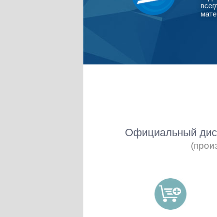
всег
мате
Официальный дист
(прои