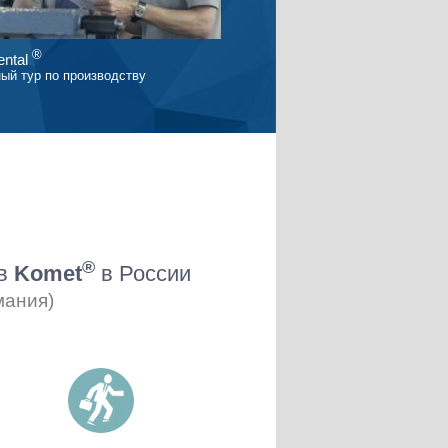
®
ntal
ый тур по производству
®
ов
Komet
в России
мания)