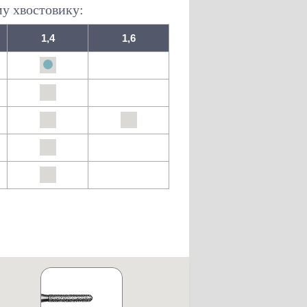
му хвостовику:
1,4
1,6