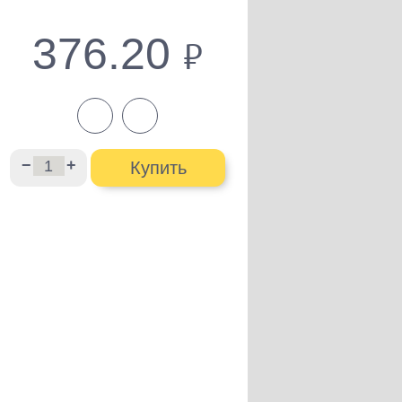
376.20
руб.
−
+
Купить