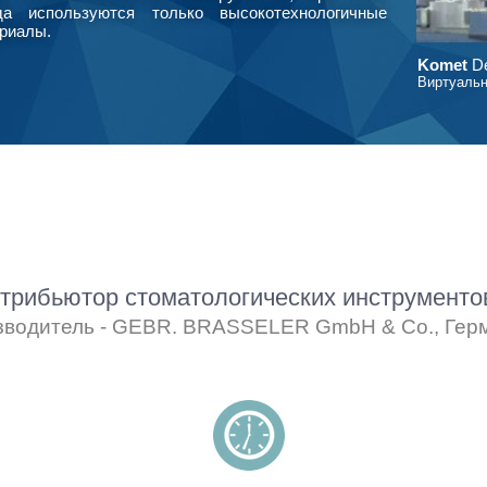
да используются только высокотехнологичные
риалы.
Komet
De
Виртуальн
рибьютор стоматологических инструмент
зводитель - GEBR. BRASSELER GmbH & Co., Гер