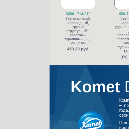
S6801.314.012
6801L
Бор алмазный
Бор 
шаровидный,
шаро
"грубый
удлинён
структурный",
хвостовик
препа
турбинный (FG),
полости
Ø=1,2 мм
хво
турбин
453.20 руб.
Ø=
376.
Komet
Ком
– пр
года
свои
Под 
видо