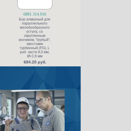
6881.314.016
8859.314.010
S
Бор алмазный для
Бор алмазный
Б
параллельного
пиковидный,
желобообразного
"финишный",
п
уступа, со
хвостовик
скругленным
турбинный (FG), L
кончиком, "грубый",
раб. части 11,0 мм,
хвостовик
Ø=1,0 мм, угол 2°
турбинный (FG), L
т
684.20 руб.
раб. части 8,0 мм,
р
Ø=1,6 мм
Ø
684.20 руб.