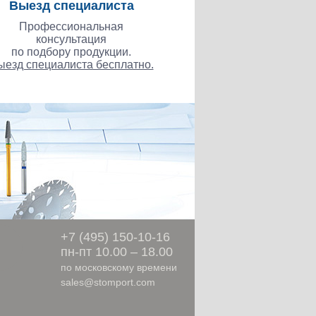
Выезд специалиста
Профессиональная
консультация
по подбору продукции.
ыезд специалиста бесплатно.
ы
+7 (495) 150-10-16
пн-пт 10.00 – 18.00
по московскому времени
sales@stomport.com