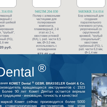
.314.016
94023M.204.030
S6836KR.314.014
алмазный
Полир с алмазными
Бор алмазный для
видный с
частицами для
создания
ной шейкой
полирования
параллельного
для
композита,
плечевого уступа,
рирования
пламевидный, 2-й
укороченный со
, "грубый",
этап из 2-х,
скругленной
стовик
хвостовик угловой
кромкой, "грубый
ный (FG),
(RA), L раб. части 8,5
специальный",
1,6 мм
мм, Ø=3,0 мм,
хвостовик
использовать с
турбинный (FG), L
20 руб.
охлаждением
раб. части 6,0 мм,
Ø=1,4 мм
972.40 руб.
591.80 руб.
®
Dental
®
пания
KOMET Dental
GEBR. BRASSELER GmbH & Co.
оизводитель вращающихся инструментов с 1923
. Более 90 лет Комет Дентал остается верным
м традициям - инновации, точность и качество!
маркой Комет сейчас производится более 5000
в стоматологических инструментов, при этом