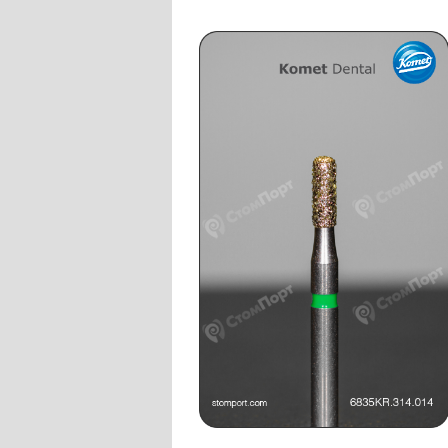
Слепочные массы Kettenbach
Наконечники и переходники KaVo