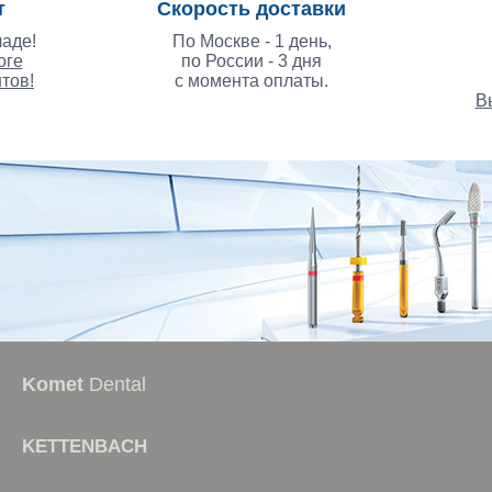
т
Скорость доставки
аде!
По Москве - 1 день,
оге
по России - 3 дня
тов!
с момента оплаты.
В
стоматологические курс
Komet
Dental
KETTENBACH