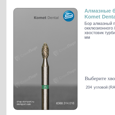
Слепочные массы Kettenbach
Наконечники и переходники KaVo
Алмазные 
Komet Denta
Бор алмазный 
окклюзионного /
хвостовик турби
мм
Выберите хво
204
угловой (RA