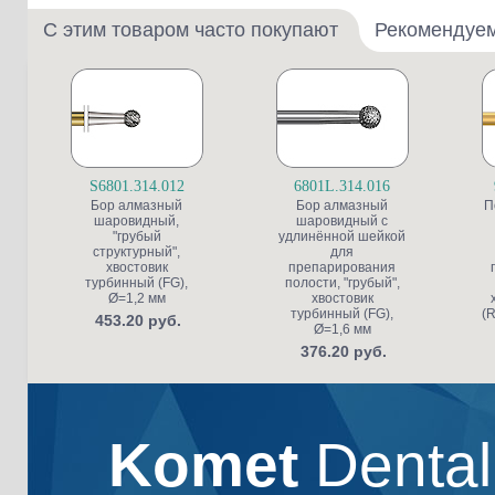
С этим товаром часто покупают
Рекомендуе
S6801.314.012
6801L.314.016
Бор алмазный
Бор алмазный
П
шаровидный,
шаровидный с
"грубый
удлинённой шейкой
структурный",
для
хвостовик
препарирования
турбинный (FG),
полости, "грубый",
Ø=1,2 мм
хвостовик
турбинный (FG),
(R
453.20 руб.
Ø=1,6 мм
376.20 руб.
Komet
Denta