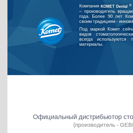
®
Компания
KOMET Dental
– производитель враща
года. Более 90 лет Ко
своим традициям - иннова
Под маркой Комет сейч
видов стоматологическ
всегда используются т
материалы.
Официальный дистрибьютор сто
(производитель - GE