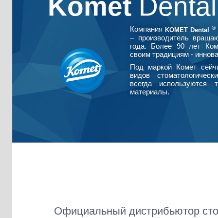
Komet
Denta
®
Компания
KOMET Dental
– производитель враща
года. Более 90 лет Ко
своим традициям - иннова
Под маркой Комет сейч
видов стоматологическ
всегда используются т
материалы.
Официальный дистрибьютор сто