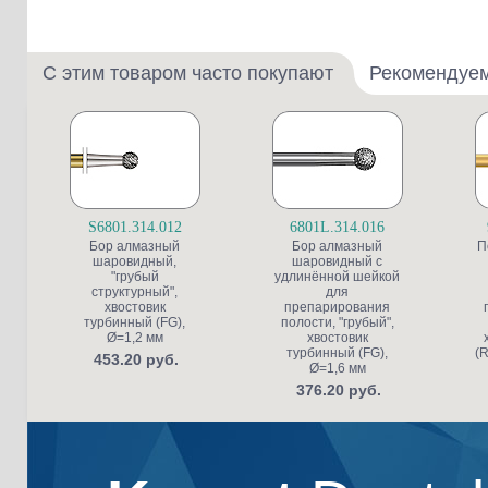
С этим товаром часто покупают
Рекомендуе
S6801.314.012
6801L.314.016
Бор алмазный
Бор алмазный
П
шаровидный,
шаровидный с
"грубый
удлинённой шейкой
структурный",
для
хвостовик
препарирования
турбинный (FG),
полости, "грубый",
Ø=1,2 мм
хвостовик
турбинный (FG),
(R
453.20 руб.
Ø=1,6 мм
376.20 руб.