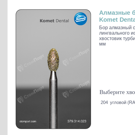
Слепочные массы Kettenbach
Наконечники и переходники KaVo
Алмазные 
Komet Denta
Бор алмазный о
лингвального ис
хвостовик турби
мм
Выберите хво
204
угловой (RA