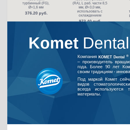
турбинный (FG),
(RA), L раб. части 8,5
Ø=1,6 мм
мм, Ø=3,0 мм,
использовать с
376.20 руб.
охлаждением
972.40 руб.
Komet
Denta
®
Компания
KOMET Dental
– производитель враща
года. Более 90 лет Ко
своим традициям - иннова
Под маркой Комет сейч
видов стоматологическ
всегда используются т
материалы.