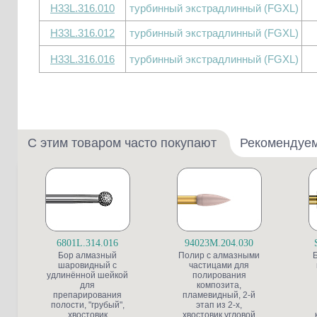
H33L.316.010
турбинный экстрадлинный (FGXL)
H33L.316.012
турбинный экстрадлинный (FGXL)
H33L.316.016
турбинный экстрадлинный (FGXL)
С этим товаром часто покупают
Рекомендуе
6801L.314.016
94023M.204.030
Бор алмазный
Полир с алмазными
шаровидный с
частицами для
удлинённой шейкой
полирования
для
композита,
препарирования
пламевидный, 2-й
полости, "грубый",
этап из 2-х,
хвостовик
хвостовик угловой