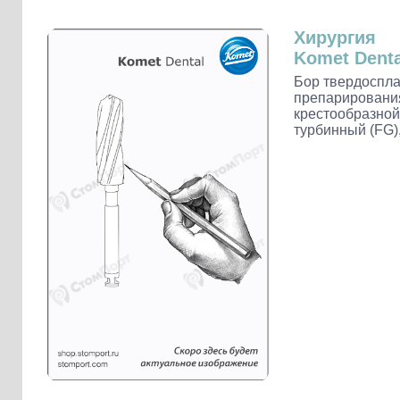
Слепочные массы Kettenbach
Наконечники и переходники KaVo
Хирургия
Komet Denta
Бор твердоспла
препарирования
крестообразной
турбинный (FG),