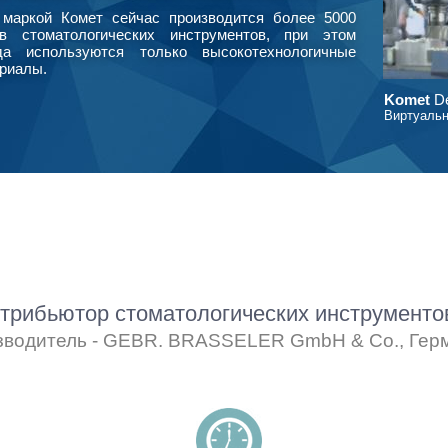
маркой Комет сейчас производится более 5000
в стоматологических инструментов, при этом
да используются только высокотехнологичные
риалы.
Komet
De
Виртуальн
рибьютор стоматологических инструмент
зводитель - GEBR. BRASSELER GmbH & Co., Гер