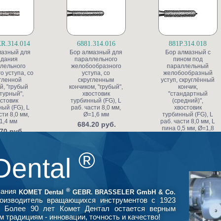
R.314.014
6881.314.016
881P.314.018
мазный для
Бор алмазный для
Бор алмазный с
здания
параллельного
пином под
лельного
желобообразного
параллельный
о уступа, со
уступа, со
желобообразный
гленной
скругленным
уступ, скруглённый
й, "грубый
кончиком, "грубый",
кончик,
турный",
хвостовик
"стандартный
стовик
турбинный (FG), L
(средний)",
ый (FG), L
раб. части 8,0 мм,
хвостовик
сти 8,0 мм,
Ø=1,6 мм
турбинный (FG), L
1,4 мм
раб. части 8,0 мм, L
684.20 руб.
пина 0,5 мм, Ø=1,8
70 руб.
мм, глубина
препарирования
0,65 мм по краю
®
коронки
Dental
1 512.50 руб.
®
пания
KOMET Dental
GEBR. BRASSELER GmbH & Co.
оизводитель вращающихся инструментов с 1923
. Более 90 лет Комет Дентал остается верным
м традициям - инновации, точность и качество!