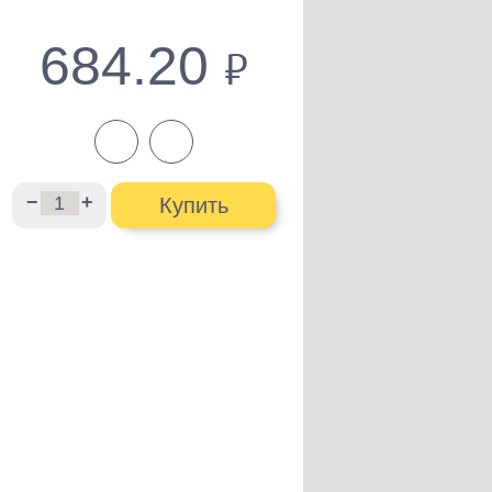
684.20
руб.
−
+
Купить