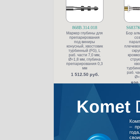
868B.314.018
S6837K
Маркер глубины для
Бор ал
препарирования
со
под виниры
парал
конусный, хвостовик
плечевог
турбинный (FG), L
скру
раб. части 7,0 мм,
кромко
Ø=1,8 мм, глубина
струк
препарирования 0,3
хво
мм
турбинн
раб. ча
1 512.50 руб.
Ø=
920.
Komet
Ком
– пр
года
свои