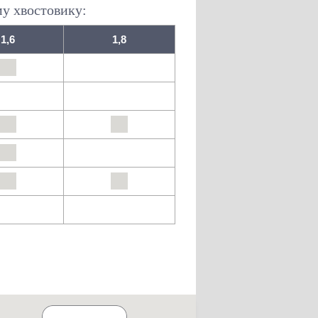
му хвостовику:
1,6
1,8