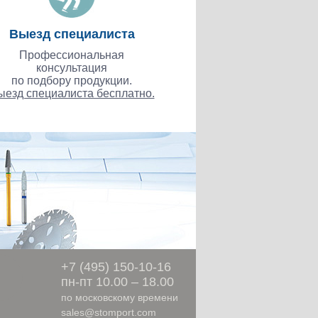
Выезд специалиста
Профессиональная
консультация
по подбору продукции.
ыезд специалиста бесплатно.
ы
+7 (495) 150-10-16
пн-пт 10.00 – 18.00
по московскому времени
sales@stomport.com