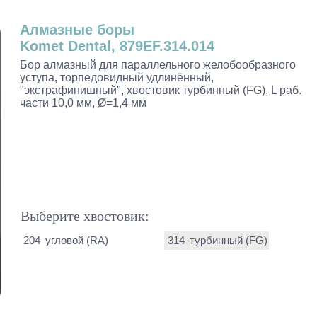
Алмазные боры
Komet Dental, 879EF.314.014
Бор алмазный для параллельного желобообразного
уступа, торпедовидный удлинённый,
"экстрафинишный", хвостовик турбинный (FG), L раб.
части 10,0 мм, Ø=1,4 мм
Выберите хвостовик:
204
угловой (RA)
314
турбинный (FG)