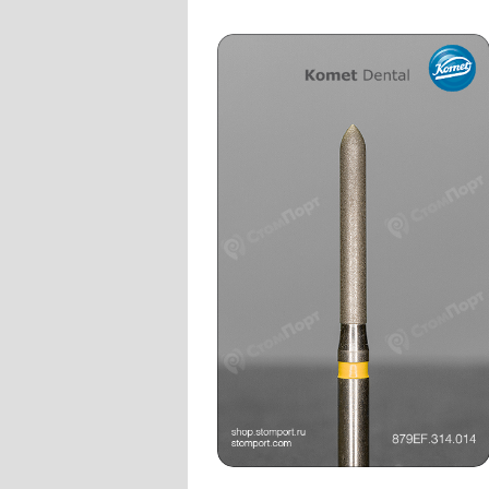
Слепочные массы Kettenbach
Наконечники и переходники KaVo