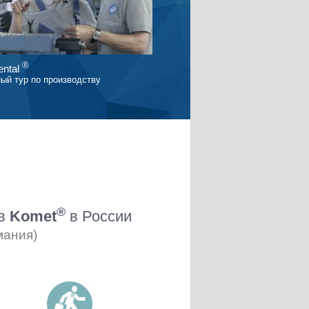
®
ntal
ый тур по производству
®
ов
Komet
в России
мания)