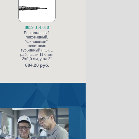
8859.314.010
S6845KR.314.025
Бор алмазный
Бор алмазный для
пиковидный,
препарирования
"финишный",
полости, конусный
ж
хвостовик
со скругленной
турбинный (FG), L
кромкой, "грубый
раб. части 11,0 мм,
структурный",
к
Ø=1,0 мм, угол 2°
хвостовик
турбинный (FG), L
684.20 руб.
раб. части 4,0 мм,
т
Ø=2,5 мм, угол 5°
р
Ø
453.20 руб.