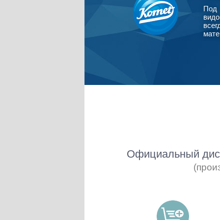
Под 
видо
всег
мате
Официальный дист
(прои