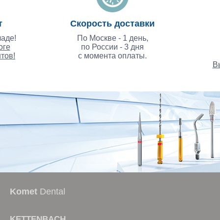
т
Скорость доставки
аде!
По Москве - 1 день,
оге
по России - 3 дня
тов!
с момента оплаты.
В
стоматологические курс
Komet
Dental
KETTENBACH