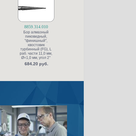
8859.314.010
S6845KR.314.025
Бор алмазный
Бор алмазный для
пиковидный,
препарирования
"финишный",
полости, конусный
ж
хвостовик
со скругленной
турбинный (FG), L
кромкой, "грубый
раб. части 11,0 мм,
структурный",
к
Ø=1,0 мм, угол 2°
хвостовик
турбинный (FG), L
684.20 руб.
раб. части 4,0 мм,
т
Ø=2,5 мм, угол 5°
р
Ø
453.20 руб.