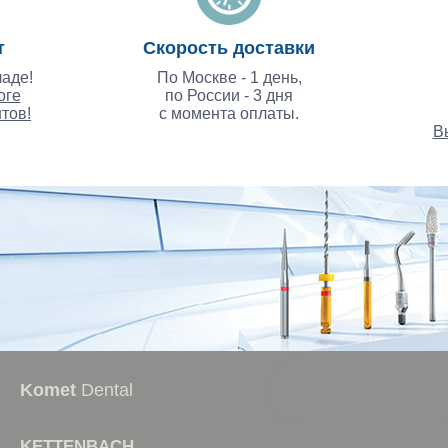
т
Скорость доставки
аде!
По Москве - 1 день,
оге
по России - 3 дня
тов!
с момента оплаты.
В
стоматологические курс
Komet
Dental
KETTENBACH