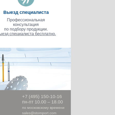
Выезд специалиста
Профессиональная
консультация
по подбору продукции.
ыезд специалиста бесплатно.
ы
+7 (495) 150-10-16
пн-пт 10.00 – 18.00
по московскому времени
sales@stomport.com