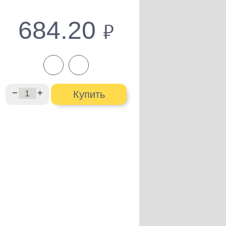
684.20
руб.
−
+
Купить