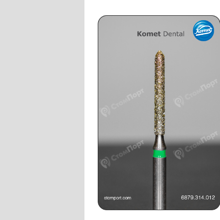
Слепочные массы Kettenbach
Наконечники и переходники KaVo