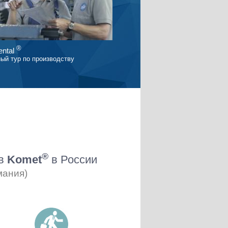
®
ntal
ый тур по производству
®
ов
Komet
в России
мания)