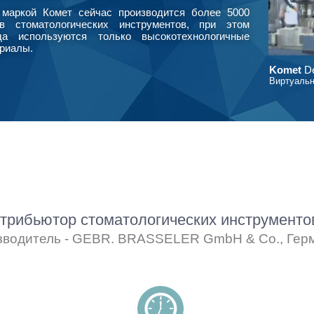
маркой Комет сейчас производится более 5000
в стоматологических инструментов, при этом
да используются только высокотехнологичные
риалы.
Komet
De
Виртуальн
рибьютор стоматологических инструмент
зводитель - GEBR. BRASSELER GmbH & Co., Гер