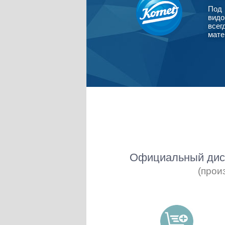
Под 
видо
всег
мате
Официальный дист
(прои