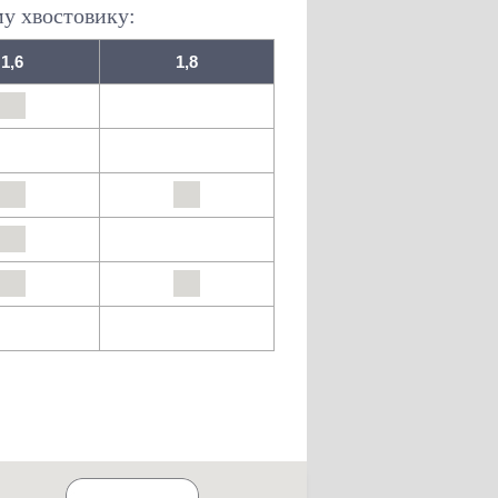
му хвостовику:
1,6
1,8