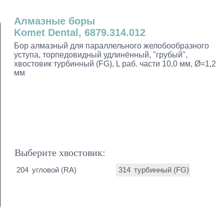
Алмазные боры
Komet Dental, 6879.314.012
Бор алмазный для параллельного желобообразного
уступа, торпедовидный удлинённый, "грубый",
хвостовик турбинный (FG), L раб. части 10,0 мм, Ø=1,2
мм
Выберите хвостовик:
204
угловой (RA)
314
турбинный (FG)