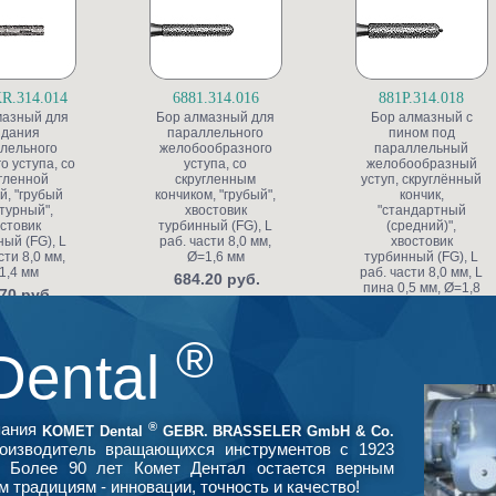
R.314.014
6881.314.016
881P.314.018
мазный для
Бор алмазный для
Бор алмазный с
здания
параллельного
пином под
лельного
желобообразного
параллельный
о уступа, со
уступа, со
желобообразный
гленной
скругленным
уступ, скруглённый
й, "грубый
кончиком, "грубый",
кончик,
турный",
хвостовик
"стандартный
стовик
турбинный (FG), L
(средний)",
ый (FG), L
раб. части 8,0 мм,
хвостовик
сти 8,0 мм,
Ø=1,6 мм
турбинный (FG), L
1,4 мм
раб. части 8,0 мм, L
684.20 руб.
пина 0,5 мм, Ø=1,8
70 руб.
мм, глубина
препарирования
0,65 мм по краю
®
коронки
Dental
1 512.50 руб.
®
пания
KOMET Dental
GEBR. BRASSELER GmbH & Co.
оизводитель вращающихся инструментов с 1923
. Более 90 лет Комет Дентал остается верным
м традициям - инновации, точность и качество!