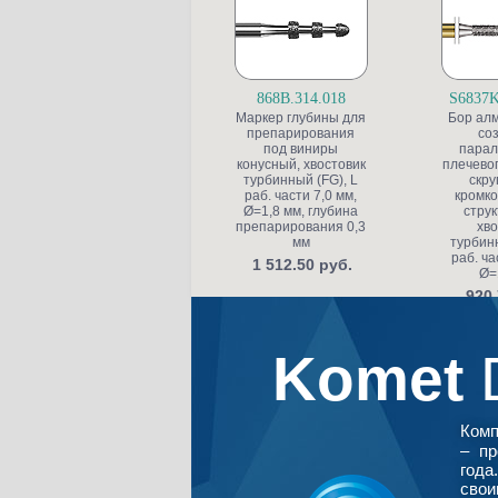
868B.314.018
S6837K
Маркер глубины для
Бор ал
препарирования
со
под виниры
парал
конусный, хвостовик
плечевог
турбинный (FG), L
скру
раб. части 7,0 мм,
кромко
Ø=1,8 мм, глубина
струк
препарирования 0,3
хво
мм
турбинн
раб. ча
1 512.50 руб.
Ø=
920.
Komet
Ком
– пр
года
свои