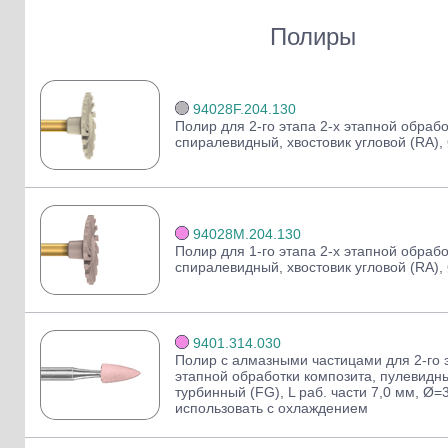
Слепочные массы Kettenbach
Полиры
Наконечники и переходники KaVo
Полиры
94028F.204.130
Полир для 2-го этапа 2-х этапной обрабо
спиралевидный, хвостовик угловой (RA),
94028M.204.130
Полир для 1-го этапа 2-х этапной обрабо
спиралевидный, хвостовик угловой (RA),
9401.314.030
Полир с алмазными частицами для 2-го э
этапной обработки композита, пулевидны
турбинный (FG), L раб. части 7,0 мм, Ø=
использовать с охлаждением