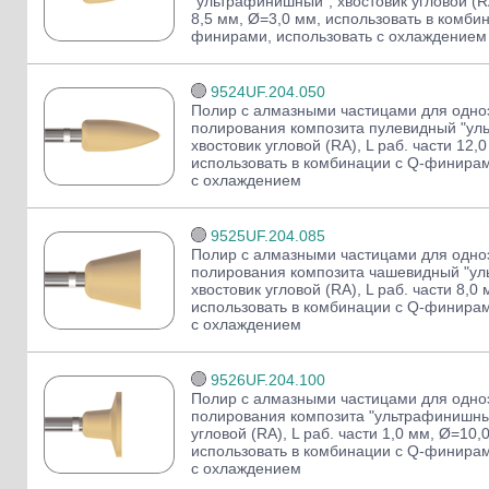
"ультрафинишный", хвостовик угловой (RA
8,5 мм, Ø=3,0 мм, использовать в комби
финирами, использовать с охлаждением
9524UF.204.050
Полир с алмазными частицами для одно
полирования композита пулевидный "ул
хвостовик угловой (RA), L раб. части 12,
использовать в комбинации с Q-финирам
с охлаждением
9525UF.204.085
Полир с алмазными частицами для одно
полирования композита чашевидный "у
хвостовик угловой (RA), L раб. части 8,0
использовать в комбинации с Q-финирам
с охлаждением
9526UF.204.100
Полир с алмазными частицами для одно
полирования композита "ультрафинишный
угловой (RA), L раб. части 1,0 мм, Ø=10,
использовать в комбинации с Q-финирам
с охлаждением