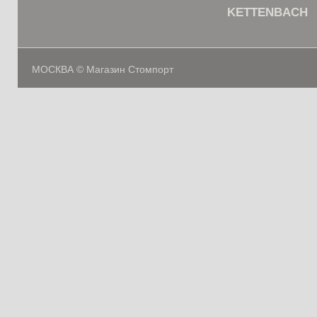
KETTENBACH
МОСКВА © Магазин Стомпорт