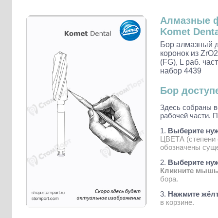
Слепочные массы Kettenbach
Наконечники и переходники KaVo
Алмазные 
Komet Denta
Бор алмазный 
коронок из ZrO2
(FG), L раб. час
набор 4439
Бор доступ
Здесь собраны в
рабочей части. П
1.
Выберите ну
ЦВЕТА (степени 
обозначены суще
2.
Выберите нужн
Кликните мыш
бора.
3.
Нажмите жёлт
в корзине.