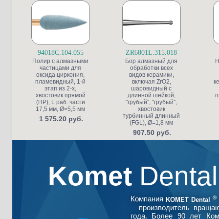
94018C.104.055
ZR6801L.315.018
Полир с алмазными
Бор алмазный для
Н
частицами для
обработки всех
оксида циркония,
видов керамики,
пламевидный, 1-й
включая ZrO2,
к
этап из 2-х,
шаровидный с
хвостовик прямой
длинной шейкой,
п
(HP), L раб. части
"грубый", "грубый",
17,5 мм, Ø=5,5 мм
хвостовик
турбинный длинный
1 575.20 руб.
(FGL), Ø=1,8 мм
907.50 руб.
Komet
Denta
®
Компания
KOMET Dental
– производитель враща
года. Более 90 лет Ко