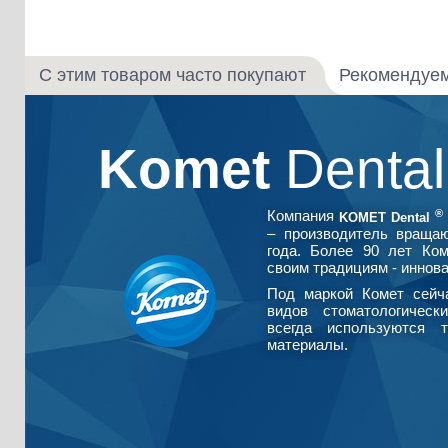
С этим товаром часто покупают
Рекомендуе
Komet
Denta
®
Компания
KOMET Dental
– производитель враща
года. Более 90 лет Ко
своим традициям - иннова
Под маркой Комет сейч
видов стоматологическ
всегда используются т
материалы.