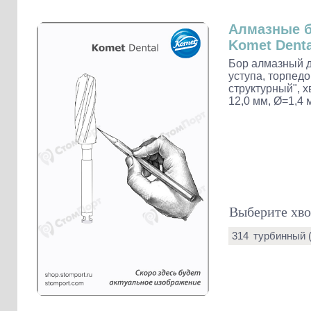
Слепочные массы Kettenbach
Наконечники и переходники KaVo
Алмазные 
Komet Denta
Бор алмазный д
уступа, торпед
структурный", х
12,0 мм, Ø=1,4 
Выберите хво
314
турбинный 