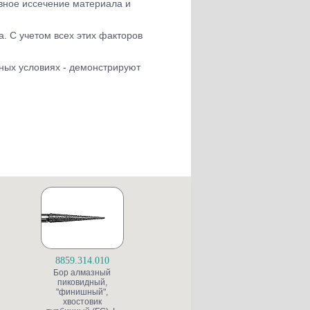
ивное иссечение материала и
. С учетом всех этих факторов
ных условиях - демонстрируют
8859.314.010
S6845KR.314.025
Бор алмазный
Бор алмазный для
пиковидный,
препарирования
"финишный",
полости, конусный
ж
хвостовик
со скругленной