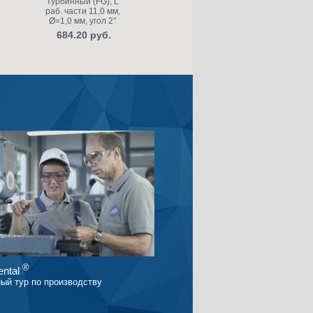
турбинный (FG), L
кромкой, "грубый
раб. части 11,0 мм,
структурный",
к
Ø=1,0 мм, угол 2°
хвостовик
турбинный (FG), L
684.20 руб.
раб. части 4,0 мм,
т
Ø=2,5 мм, угол 5°
р
Ø
453.20 руб.
®
ntal
ый тур по производству