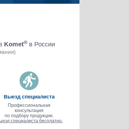
®
ов
Komet
в России
мания)
Выезд специалиста
Профессиональная
консультация
по подбору продукции.
ыезд специалиста бесплатно.