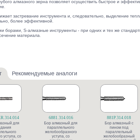
грубого алмазного зерна позволяет осуществить быстрое и эффект
ие.
ижает застревание инструмента и, следовательно, выделение тепла
льно, более эффективной.
 борами, S-алмазные инструменты - при одних и тех же стандарт
сечение материала.
т
Рекомендуемые аналоги
R.314.014
6881.314.016
881P.314.018
мазный для
Бор алмазный для
Бор алмазный с
здания
параллельного
пином под
лельного
желобообразного
параллельный
о уступа, со
уступа, со
желобообразный