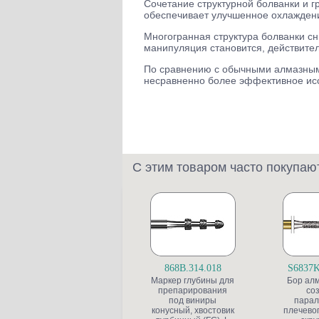
Сочетание структурной болванки и 
обеспечивает улучшенное охлажден
Многогранная структура болванки сн
манипуляция становится, действите
По сравнению с обычными алмазными
несравненно более эффективное ис
С этим товаром часто покупаю
868B.314.018
S6837K
Маркер глубины для
Бор ал
препарирования
со
под виниры
парал
конусный, хвостовик
плечевог