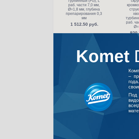
турбинный (FG), L
скру
раб. части 7,0 мм,
кромко
Ø=1,8 мм, глубина
струк
препарирования 0,3
хво
мм
турбинн
раб. ча
1 512.50 руб.
Ø=
920.
Komet
Ком
– пр
года
свои
Под 
видо
всег
мате