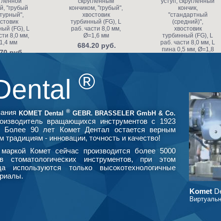
гленной
скругленным
уступ, скруглённый
й, "грубый
кончиком, "грубый",
кончик,
турный",
хвостовик
"стандартный
стовик
турбинный (FG), L
(средний)",
ый (FG), L
раб. части 8,0 мм,
хвостовик
сти 8,0 мм,
Ø=1,6 мм
турбинный (FG), L
1,4 мм
раб. части 8,0 мм, L
684.20 руб.
пина 0,5 мм, Ø=1,8
70 руб.
мм, глубина
препарирования
0,65 мм по краю
®
коронки
Dental
1 512.50 руб.
®
пания
KOMET Dental
GEBR. BRASSELER GmbH & Co.
оизводитель вращающихся инструментов с 1923
. Более 90 лет Комет Дентал остается верным
м традициям - инновации, точность и качество!
маркой Комет сейчас производится более 5000
в стоматологических инструментов, при этом
да используются только высокотехнологичные
риалы.
Komet
De
Виртуальн