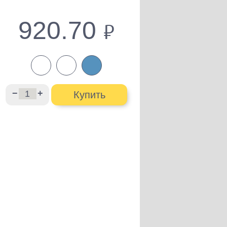
920.70
руб.
−
+
Купить