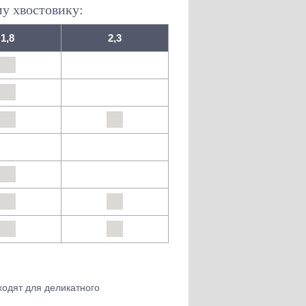
му хвостовику:
1,8
2,3
одят для деликатного