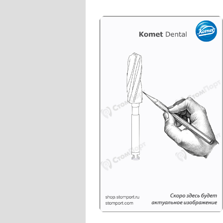
Слепочные массы Kettenbach
Наконечники и переходники KaVo