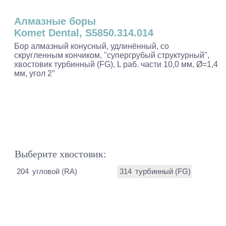
Алмазные боры
Komet Dental, S5850.314.014
Бор алмазный конусный, удлинённый, со
скругленным кончиком, "супергрубый структурный",
хвостовик турбинный (FG), L раб. части 10,0 мм, Ø=1,4
мм, угол 2°
Выберите хвостовик:
204
угловой (RA)
314
турбинный (FG)