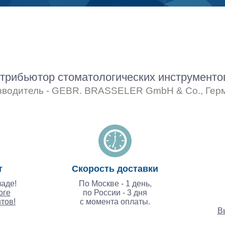
рибьютор стоматологических инструмент
зводитель - GEBR. BRASSELER GmbH & Co., Гер
т
Скорость доставки
аде!
По Москве - 1 день,
оге
по России - 3 дня
тов!
с момента оплаты.
В