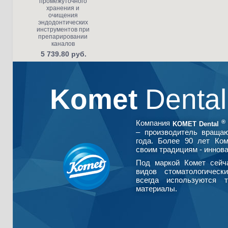
промежуточного
хранения и
очищения
эндодонтических
инструментов при
препарировании
каналов
5 739.80 руб.
Komet
Denta
®
Компания
KOMET Dental
– производитель враща
года. Более 90 лет Ко
своим традициям - иннова
Под маркой Комет сейч
видов стоматологическ
всегда используются т
материалы.