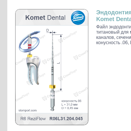
Слепочные массы Kettenbach
Наконечники и переходники KaVo
Эндодонти
Komet Denta
Файл эндодонти
титановый для 
каналов, сечени
конусность .06,