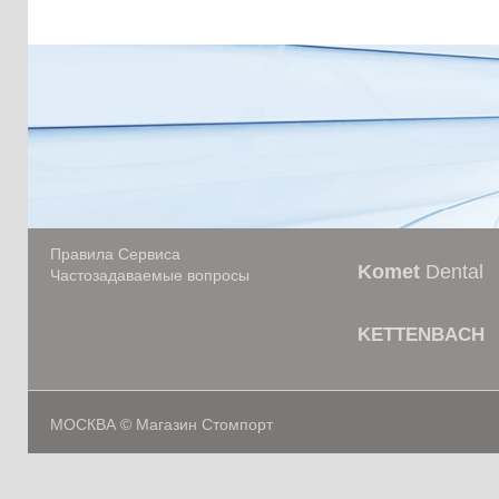
Правила Сервиса
Komet
Dental
Частозадаваемые вопросы
KETTENBACH
МОСКВА © Магазин Стомпорт