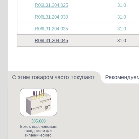
R06L31.204.025
31,0
R06L31.204.030
31,0
R06L31.204.035
31,0
R06L31.204.045
31,0
С этим товаром часто покупают
Рекомендуе
595.000
Бокс с поролоновым
вкладышем для
гигиенического