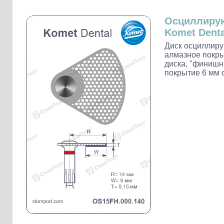
Слепочные массы Kettenbach
Наконечники и переходники KaVo
Осциллирую
Komet Denta
Диск осциллиру
алмазное покры
диска, "финишны
покрытие 6 мм о