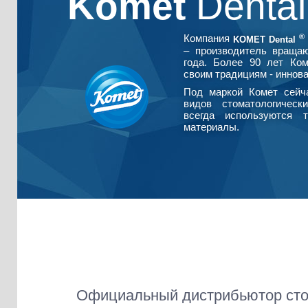
Komet
Denta
®
Компания
KOMET Dental
– производитель враща
года. Более 90 лет Ко
своим традициям - иннова
Под маркой Комет сейч
видов стоматологическ
всегда используются т
материалы.
Официальный дистрибьютор сто