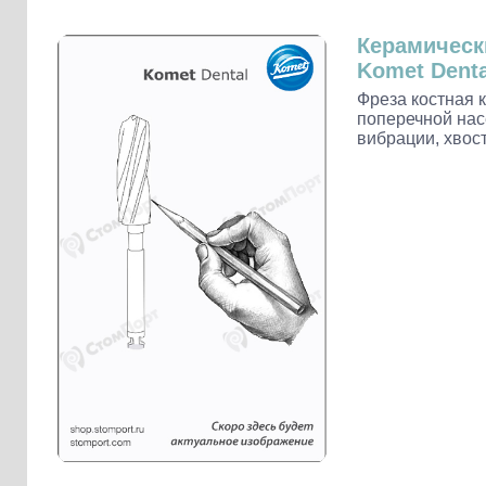
Слепочные массы Kettenbach
Наконечники и переходники KaVo
Керамическ
Komet Denta
Фреза костная 
поперечной нас
вибрации, хвос