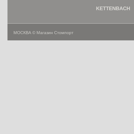
KETTENBACH
МОСКВА © Магазин Стомпорт