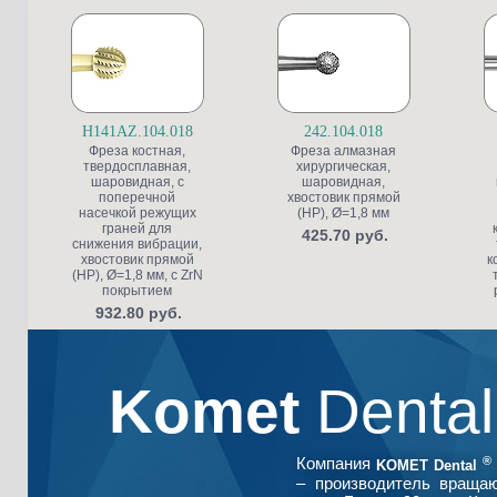
H141AZ.104.018
242.104.018
Фреза костная,
Фреза алмазная
твердосплавная,
хирургическая,
шаровидная, с
шаровидная,
поперечной
хвостовик прямой
насечкой режущих
(HP), Ø=1,8 мм
граней для
425.70 руб.
снижения вибрации,
хвостовик прямой
к
(HP), Ø=1,8 мм, с ZrN
покрытием
932.80 руб.
Komet
Denta
®
Компания
KOMET Dental
– производитель враща