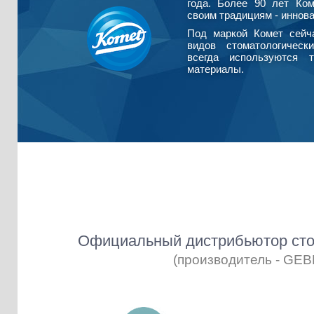
года. Более 90 лет Ко
своим традициям - иннова
Под маркой Комет сейч
видов стоматологическ
всегда используются т
материалы.
Официальный дистрибьютор сто
(производитель - GE