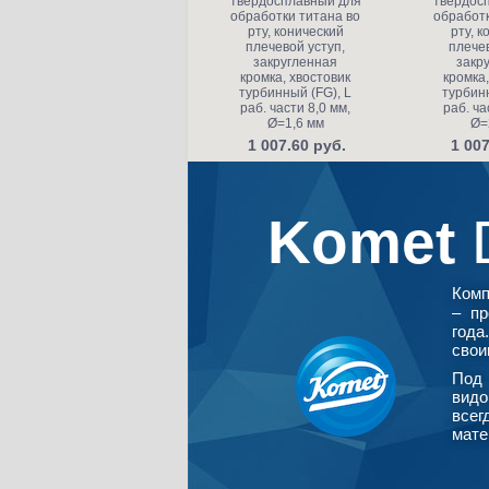
твердосплавный для
твердос
обработки титана во
обработк
рту, конический
рту, к
плечевой уступ,
плечев
закругленная
закр
кромка, хвостовик
кромка,
турбинный (FG), L
турбинн
раб. части 8,0 мм,
раб. ча
Ø=1,6 мм
Ø=
1 007.60 руб.
1 007
Komet
Ком
– пр
года
свои
Под 
видо
всег
мате