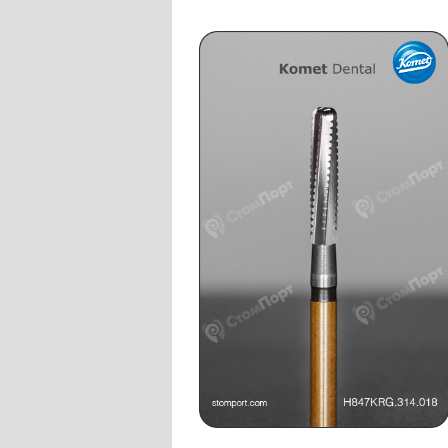
Слепочные массы Kettenbach
Наконечники и переходники KaVo