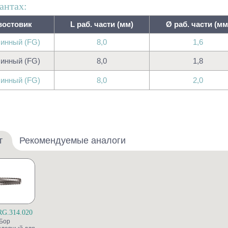
антах:
востовик
L раб. части (мм)
Ø раб. части (мм
инный (FG)
8,0
1,6
инный (FG)
8,0
1,8
инный (FG)
8,0
2,0
т
Рекомендуемые аналоги
G.314.020
Бор