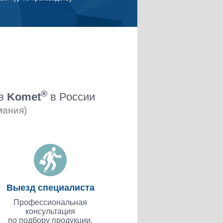
®
ов
Komet
в России
мания)
Выезд специалиста
Профессиональная
консультация
по подбору продукции.