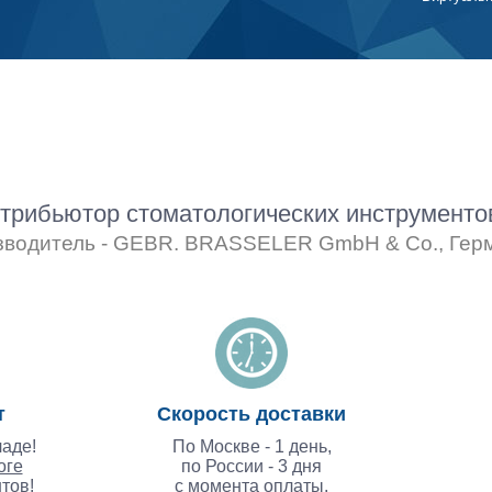
рибьютор стоматологических инструмент
зводитель - GEBR. BRASSELER GmbH & Co., Гер
т
Скорость доставки
аде!
По Москве - 1 день,
оге
по России - 3 дня
тов!
с момента оплаты.