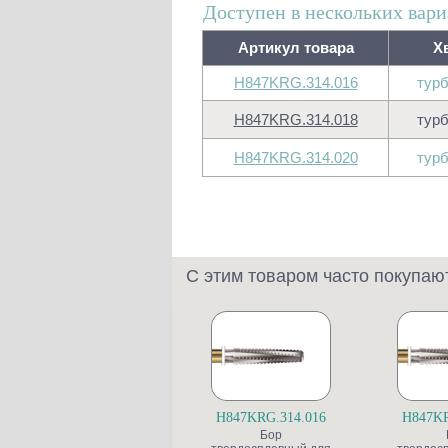
Доступен в нескольких вари
Артикул товара
Х
H847KRG.314.016
турб
H847KRG.314.018
турб
H847KRG.314.020
турб
С этим товаром часто покупаю
H847KRG.314.016
H847KR
Бор