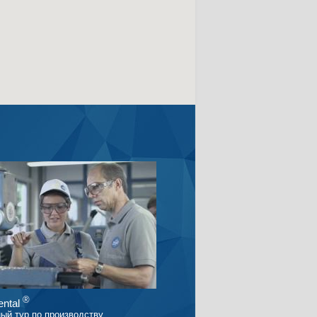
®
ntal
ый тур по производству