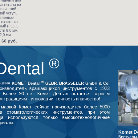
плавный для
и титана во
онический
ой уступ,
угленная
 хвостовик
ый (FG), L
сти 8,0 мм,
2,0 мм
.60 руб.
®
Dental
®
пания
KOMET Dental
GEBR. BRASSELER GmbH & Co.
оизводитель вращающихся инструментов с 1923
. Более 90 лет Комет Дентал остается верным
м традициям - инновации, точность и качество!
маркой Комет сейчас производится более 5000
в стоматологических инструментов, при этом
да используются только высокотехнологичные
риалы.
Komet
De
Виртуальн