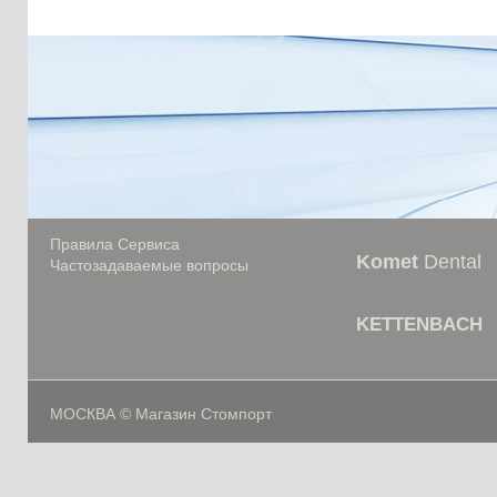
Правила Сервиса
Komet
Dental
Частозадаваемые вопросы
KETTENBACH
МОСКВА © Магазин Стомпорт