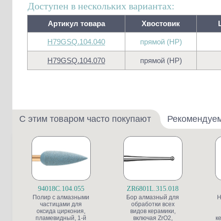
Доступен в нескольких вариантах:
Артикул товара
Хвостовик
H79GSQ.104.040
прямой (HP)
H79GSQ.104.070
прямой (HP)
С этим товаром часто покупают
Рекомендуе
94018C.104.055
ZR6801L.315.018
Полир с алмазными
Бор алмазный для
Н
частицами для
обработки всех
оксида циркония,
видов керамики,
пламевидный, 1-й
включая ZrO2,
к