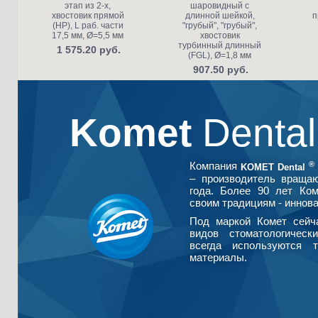
этап из 2-х,
шаровидный с
хвостовик прямой
длинной шейкой,
п
(HP), L раб. части
"грубый", "грубый",
17,5 мм, Ø=5,5 мм
хвостовик
турбинный длинный
1 575.20 руб.
(FGL), Ø=1,8 мм
907.50 руб.
Komet
Denta
®
Компания
KOMET Dental
– производитель враща
года. Более 90 лет Ко
своим традициям - иннова
Под маркой Комет сейч
видов стоматологическ
всегда используются т
материалы.