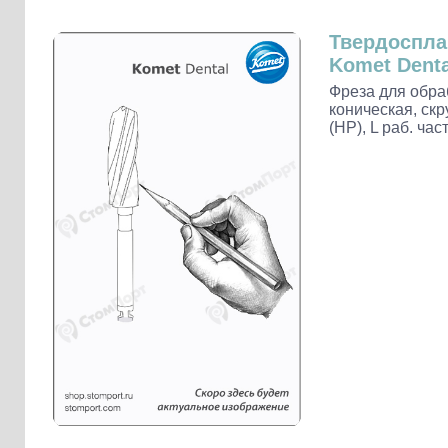
Слепочные массы Kettenbach
Наконечники и переходники KaVo
Твердоспл
Komet Denta
Фреза для обра
коническая, ск
(HP), L раб. час