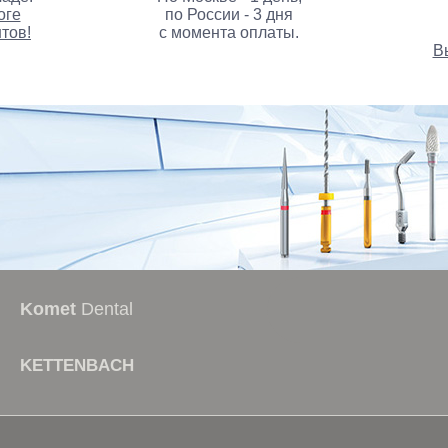
оге
по России - 3 дня
тов!
с момента оплаты.
В
стоматологические курс
Komet
Dental
KETTENBACH