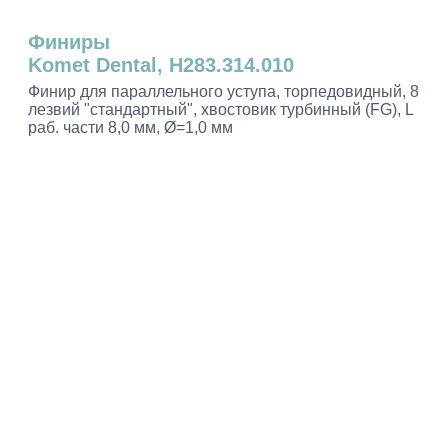
Финиры
Komet Dental, H283.314.010
Финир для параллельного уступа, торпедовидный, 8
лезвий "стандартный", хвостовик турбинный (FG), L
раб. части 8,0 мм, Ø=1,0 мм