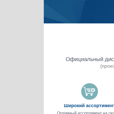
Официальный дист
(прои
Широкий ассортимен
Огромный ассортимент на скл