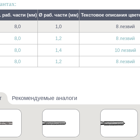
антах:
L раб. части (мм)
Ø раб. части (мм)
Текстовое описания цве
8,0
1,0
8 лезвий
8,0
1,2
8 лезвий
8,0
1,4
10 лезвий
8,0
1,2
8 лезвий
т
Рекомендуемые аналоги