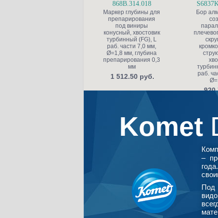
868B.314.018
S6837K
Маркер глубины для
Бор ал
препарирования
со
под виниры
парал
конусный, хвостовик
плечевог
турбинный (FG), L
скру
раб. части 7,0 мм,
кромко
Ø=1,8 мм, глубина
струк
препарирования 0,3
хво
мм
турбинн
раб. ча
1 512.50 руб.
Ø=
920.
Komet
Ком
– пр
года
свои
Под 
видо
всег
мате