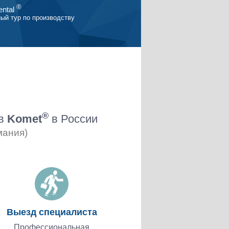
®
ntal
ый тур по производству
®
ов
Komet
в России
мания)
Выезд специалиста
Профессиональная