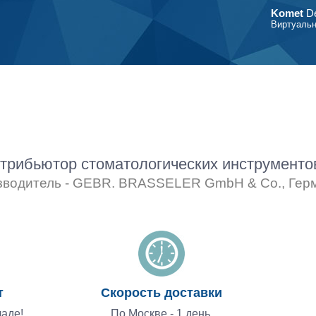
Komet
De
Виртуальн
рибьютор стоматологических инструмент
зводитель - GEBR. BRASSELER GmbH & Co., Гер
т
Скорость доставки
аде!
По Москве - 1 день,