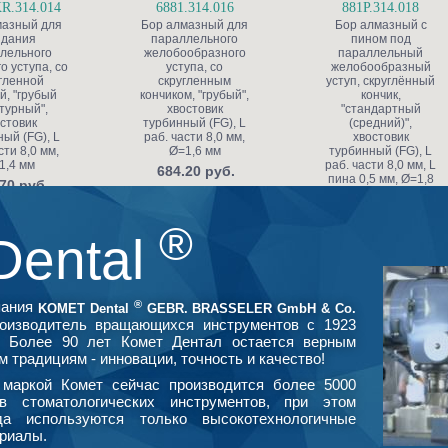
R.314.014
6881.314.016
881P.314.018
мазный для
Бор алмазный для
Бор алмазный с
здания
параллельного
пином под
лельного
желобообразного
параллельный
о уступа, со
уступа, со
желобообразный
гленной
скругленным
уступ, скруглённый
й, "грубый
кончиком, "грубый",
кончик,
турный",
хвостовик
"стандартный
стовик
турбинный (FG), L
(средний)",
ый (FG), L
раб. части 8,0 мм,
хвостовик
сти 8,0 мм,
Ø=1,6 мм
турбинный (FG), L
1,4 мм
раб. части 8,0 мм, L
684.20 руб.
пина 0,5 мм, Ø=1,8
70 руб.
мм, глубина
препарирования
0,65 мм по краю
®
коронки
Dental
1 512.50 руб.
®
пания
KOMET Dental
GEBR. BRASSELER GmbH & Co.
оизводитель вращающихся инструментов с 1923
. Более 90 лет Комет Дентал остается верным
м традициям - инновации, точность и качество!
маркой Комет сейчас производится более 5000
в стоматологических инструментов, при этом
да используются только высокотехнологичные
риалы.