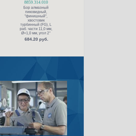
8859.314.010
S6845KR.314.025
Бор алмазный
Бор алмазный для
пиковидный,
препарирования
"финишный",
полости, конусный
ж
хвостовик
со скругленной
турбинный (FG), L
кромкой, "грубый
раб. части 11,0 мм,
структурный",
к
Ø=1,0 мм, угол 2°
хвостовик
турбинный (FG), L
684.20 руб.
раб. части 4,0 мм,
т
Ø=2,5 мм, угол 5°
р
Ø
453.20 руб.