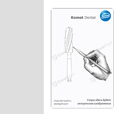
Слепочные массы Kettenbach
Наконечники и переходники KaVo