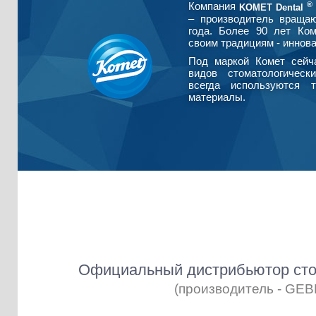
®
Компания
KOMET Dental
– производитель враща
года. Более 90 лет Ко
своим традициям - иннова
Под маркой Комет сейч
видов стоматологическ
всегда используются т
материалы.
Официальный дистрибьютор сто
(производитель - GE