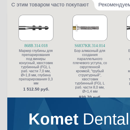
С этим товаром часто покупают
Рекомендуе
868B.314.018
S6837KR.314.014
Маркер глубины для
Бор алмазный для
препарирования
создания
под виниры
параллельного
конусный, хвостовик
плечевого уступа, со
турбинный (FG), L
скругленной
раб. части 7,0 мм,
кромкой, "грубый
к
Ø=1,8 мм, глубина
структурный",
препарирования 0,3
хвостовик
мм
турбинный (FG), L
раб. части 8,0 мм,
1 512.50 руб.
Ø=1,4 мм
920.70 руб.
Komet
Denta