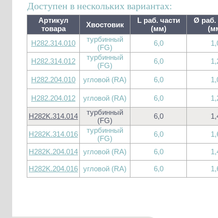
Доступен в нескольких вариантах:
Артикул
L раб. части
Ø раб.
Хвостовик
товара
(мм)
(м
турбинный
H282.314.010
6,0
1,
(FG)
турбинный
H282.314.012
6,0
1,
(FG)
H282.204.010
угловой (RA)
6,0
1,
H282.204.012
угловой (RA)
6,0
1,
турбинный
H282K.314.014
6,0
1,
(FG)
турбинный
H282K.314.016
6,0
1,
(FG)
H282K.204.014
угловой (RA)
6,0
1,
H282K.204.016
угловой (RA)
6,0
1,