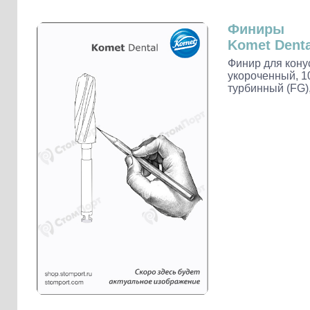
Слепочные массы Kettenbach
Наконечники и переходники KaVo
Финиры
Komet Denta
Финир для кону
укороченный, 1
турбинный (FG), 